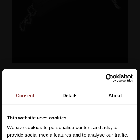
165
kr
Consent
Details
About
Lägg ti
KÖP
-
+
This website uses cookies
Lagerstatus
We use cookies to personalise content and ads, to
Artikelnr
15242
provide social media features and to analyse our traffic.