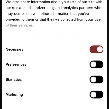
We also share information about your use of our site with
our social media, advertising and analytics partners who
Kindkedjetunnel i gel.
may combine it with other information that you’ve
Idealiskt för känsliga hästar då trycket fördelas jämt av den
Vill du ha 10%* rabatt på din
provided to them or that they’ve collected from your use
stötdämpande gelen.
första beställning?
of their services.
Anmäl dig till vårt nyhetsbrev där du hålls uppdaterad
We work with
7 third parties
who may receive and
om nyheter, kampanjer och mycket mer så får du en
process your information.
C
rabattkod som ger dig 10% rabatt på ditt första köp.
Necessary
o
*Gäller ej: foder, strö, hindermaterial, klippmaskiner
n
och redan nedsatta varor
s
Preferences
e
n
t
Statistics
S
PRENUMERERA
e
Marketing
Dina personuppgifter behandlas i enlighet med vår
integritetspolicy
.
l
NYHETSBREV
e
c