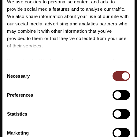
We use cookies to personalise content and ads, to
Glittrig logga på bröstet, fem knappar och liten glittrande
provide social media features and to analyse our traffic.
Kingsland loga i nacken.
We also share information about your use of our site with
Material: 94% Nylon, 6% Elastan
our social media, advertising and analytics partners who
may combine it with other information that you’ve
Vill du ha 10%* rabatt på din
provided to them or that they’ve collected from your use
första beställning?
of their services.
Anmäl dig till vårt nyhetsbrev där du hålls uppdaterad
We work with
7 third parties
who may receive and
om nyheter, kampanjer och mycket mer så får du en
process your information.
C
rabattkod som ger dig 10% rabatt på ditt första köp.
Necessary
o
*Gäller ej: foder, strö, hindermaterial, klippmaskiner
n
och redan nedsatta varor
s
Preferences
e
VI REKOMENDERAR
n
t
Statistics
S
38
%
PRENUMERERA
e
Marketing
Dina personuppgifter behandlas i enlighet med vår
integritetspolicy
.
l