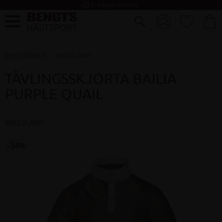
task_alt
2 - 4 dagar leverans
FAVORI
KUND
Meny
VARUMÄRKEN
KINGSLAND
TÄVLINGSSKJORTA BAILIA
PURPLE QUAIL
KINGSLAND
34
%