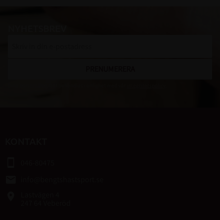
NYHETSBREV
PRENUMERERA
Dina personuppgifter behandlas i enlighet med vår
integritetspolicy
.
KONTAKT
smartphone
046-80475
email
info@bengtshastsport.se
Lastvägen 4
place
247 64 Veberöd