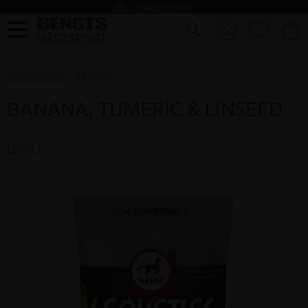
task_alt
2 - 4 dagar leverans
FAVORI
KUND
Meny
VARUMÄRKEN
LEOVET
BANANA, TUMERIC & LINSEED
LEOVET