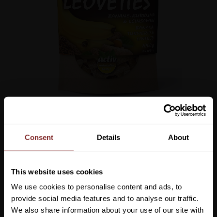
75
kr
Consent
Details
About
Lägg ti
KÖP
-
+
This website uses cookies
We use cookies to personalise content and ads, to
Lagerstatus
Beställningsvara ca 2-3 veckor
provide social media features and to analyse our traffic.
Artikelnr
3276850
We also share information about your use of our site with