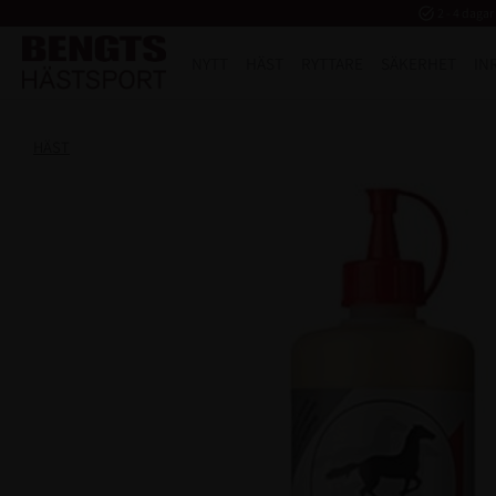
task_alt
2 - 4 dagar
NYTT
HÄST
RYTTARE
SÄKERHET
IN
HÄST