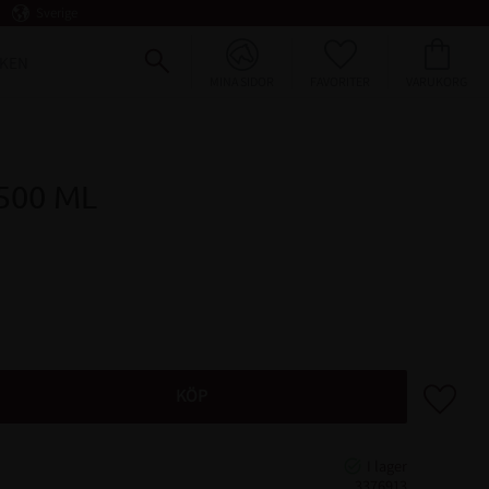
Sverige
FAVORITER
KUNDVAGN
KEN
MINA SIDOR
 500 ML
Lägg till 
KÖP
3376913