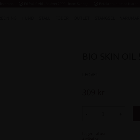
 leverans
task_alt
Fri frakt* vid köp över 2000:- inom Sverige
task_alt
Betala enkelt med Klarna
REDNING
HUND
STALL
FODER
OUTLET
STÄNGSEL
VARUMÄR
BIO SKIN OIL
LEOVET
309
kr
-
+
Lagerstatus
Artikelnr