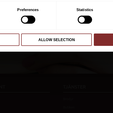
PRENUMER
Preferences
Statistics
Dina personuppgifter behandlas i enlighet m
ALLOW SELECTION
 vår
integritetspolicy
.
NT
TJÄNSTER
Brodyr
Butiken