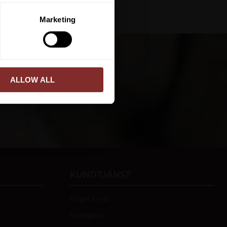
ERA
Marketing
ed vår
integritetspolicy
.
ALLOW ALL
PRENUMERERA
KUNDTJÄNST
Frågor & svar
Kundtjänst