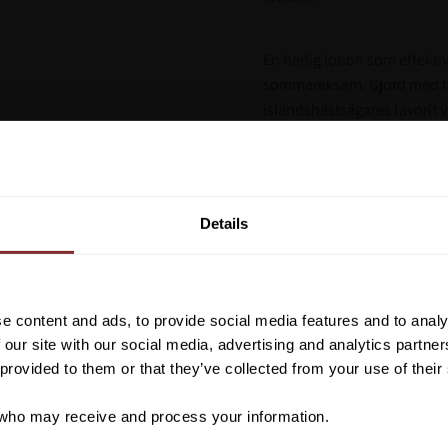
En härlig lotion som effekti
sommareksem. Gjord med til
islandshästsägares favorit 
Stor hjälp vid somm
Naturliga ingrediense
Vill du ha 10%* raba
Läker och återställe
beställning?
Details
fläckar
Långtidsverkande lot
Anmäl dig till vårt nyhetsbrev d
om nyheter, kampanjer och myck
rabattkod som ger dig 10% rabatt
e content and ads, to provide social media features and to analy
*Gäller ej: foder, strö, hinderma
 our site with our social media, advertising and analytics partn
redan nedsatta varor
 provided to them or that they’ve collected from your use of their
ho may receive and process your information.