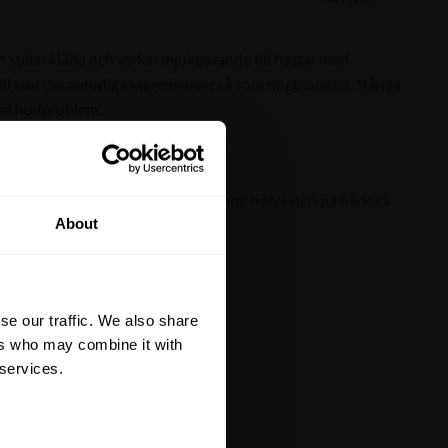
vt stillar klåda och verkar mjukgörande till hästar med
l stor del naturliga ingredienser så som ringblomma. Många
vid hudproblem.
areksem och sommarklåda
r
tt på din första
r skadade hudområden samt stimulerar hårväxten på hårlösa
About
ion för hästar med sommareksem.
är du hålls uppdaterad
et mer så får du en
 på ditt första köp.
se our traffic. We also share
terial, klippmaskiner och
ers who may combine it with
 services.