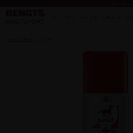
task_alt
2 - 4 dagar
NYTT
HÄST
RYTTARE
SÄKERHET
IN
VARUMÄRKEN
LEOVET