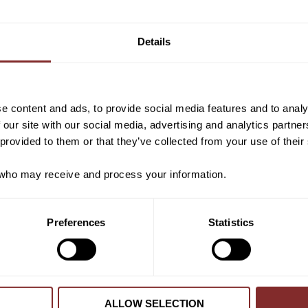
Vill du ha 10%* raba
VI REKOMENDERAR
beställning?
Details
Anmäl dig till vårt nyhetsbrev d
om nyheter, kampanjer och myck
rabattkod som ger dig 10% rabatt
e content and ads, to provide social media features and to analy
*Gäller ej: foder, strö, hinderma
 our site with our social media, advertising and analytics partn
redan nedsatta varor
 provided to them or that they’ve collected from your use of their
ho may receive and process your information.
PRENUMER
Preferences
Statistics
Dina personuppgifter behandlas i enlighet m
SILVER HONEY® SALVA
ABSORBINE
499
kr
ALLOW SELECTION