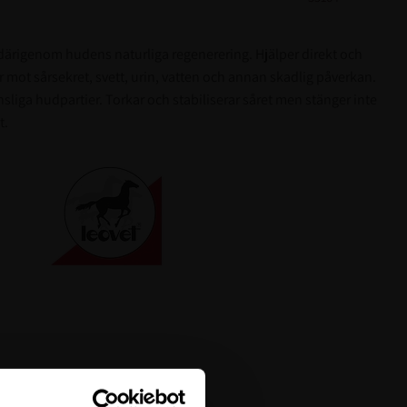
r därigenom hudens naturliga regenerering. Hjälper direkt och
 mot sårsekret, svett, urin, vatten och annan skadlig påverkan.
nsliga hudpartier. Torkar och stabiliserar såret men stänger inte
t.