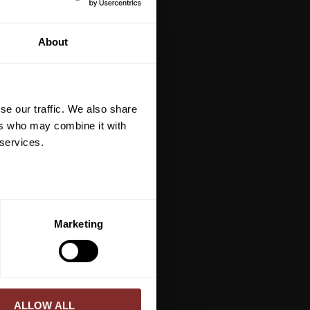
tt på din första
About
är du hålls uppdaterad
et mer så får du en
 på ditt första köp.
se our traffic. We also share
terial, klippmaskiner och
ers who may combine it with
 services.
ERA
Marketing
ed vår
integritetspolicy
.
ALLOW ALL