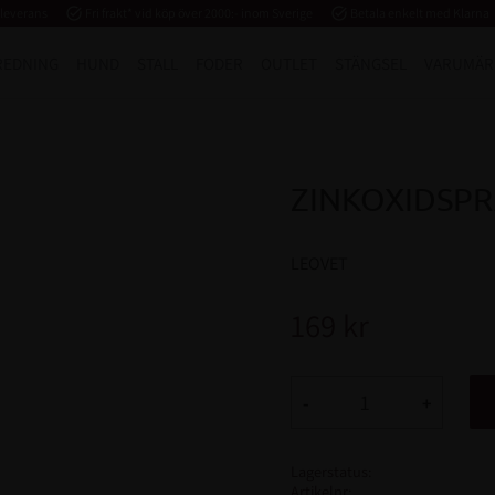
 leverans
task_alt
Fri frakt* vid köp över 2000:- inom Sverige
task_alt
Betala enkelt med Klarna
REDNING
HUND
STALL
FODER
OUTLET
STÄNGSEL
VARUMÄR
ZINKOXIDSPR
LEOVET
169
kr
-
+
Lagerstatus
Artikelnr