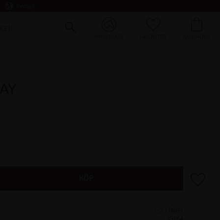
Sverige
FAVORITER
KUNDVAGN
KEN
MINA SIDOR
AY
Lägg till 
KÖP
35164