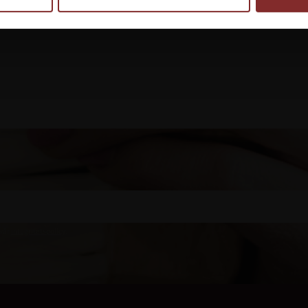
Lägg till i favoriter
 vår
integritetspolicy
.