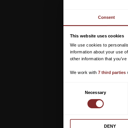
Consent
This website uses cookies
We use cookies to personalis
information about your use of
other information that you’ve
We work with
7 third parties
w
C
Necessary
o
n
s
e
n
DENY
t