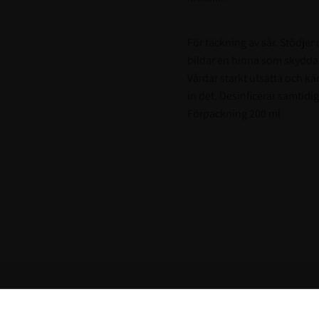
För täckning av sår. Stödje
bildar en hinna som skyddar
Vårdar starkt utsatta och kä
in det. Desinficerar samtidig
Förpackning 200 ml