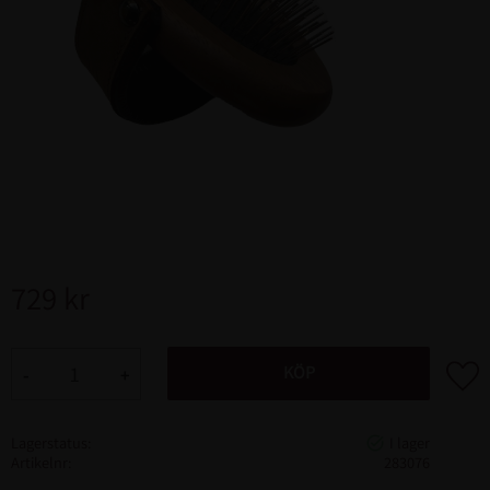
729
kr
Lägg ti
KÖP
-
+
Lagerstatus
Artikelnr
283076