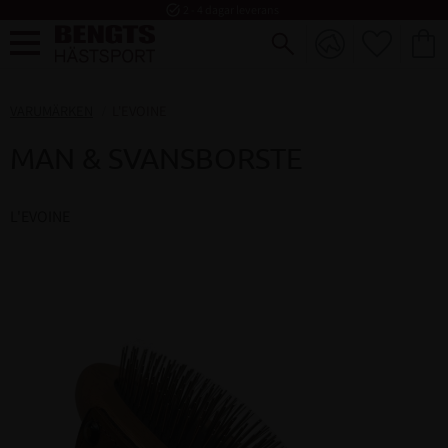
task_alt
2 - 4 dagar leverans
FAVORI
KUND
Meny
VARUMÄRKEN
L'EVOINE
MAN & SVANSBORSTE
L'EVOINE