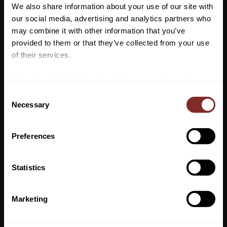
We also share information about your use of our site with
our social media, advertising and analytics partners who
may combine it with other information that you’ve
Vill du ha 10%* rabatt på din
provided to them or that they’ve collected from your use
första beställning?
of their services.
Anmäl dig till vårt nyhetsbrev där du hålls uppdaterad
We work with
7 third parties
who may receive and
om nyheter, kampanjer och mycket mer så får du en
process your information.
C
rabattkod som ger dig 10% rabatt på ditt första köp.
Necessary
o
*Gäller ej: foder, strö, hindermaterial, klippmaskiner
n
VI REKOMENDERAR
och redan nedsatta varor
s
Preferences
e
n
t
Statistics
S
PRENUMERERA
e
Marketing
Dina personuppgifter behandlas i enlighet med vår
integritetspolicy
.
l
e