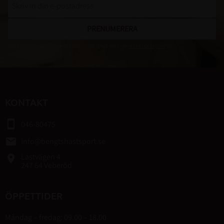
PRENUMERERA
Dina personuppgifter behandlas i enlighet med vår
integritetspolicy
.
KONTAKT
smartphone
046-80475
email
info@bengtshastsport.se
Lastvägen 4
place
247 64 Veberöd
ÖPPETTIDER
Måndag – fredag: 09.00 – 18.00