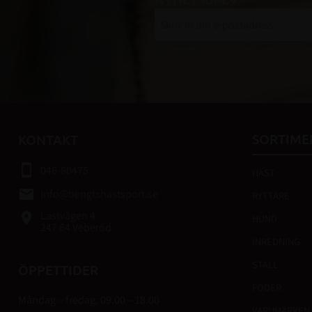
Dina personuppgifter behandlas i enlighet med
SORTIME
KONTAKT
smartphone
046-80475
HÄST
email
info@bengtshastsport.se
RYTTARE
Lastvägen 4
place
HUND
247 64 Veberöd
INREDNING
STALL
ÖPPETTIDER
FODER
Måndag – fredag: 09.00 – 18.00
VARUMÄRKEN