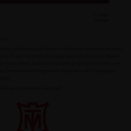
33145180
ttes.
ktions sadelpadd utan fårskinn. Padden har en kanal som löper
a den fri och har praktiska inläggs fickor på sidorna där du kan
st din hästs behov. Korrektions padden är väldigt användbar men
har lite muskler eller hög manke. Du justerar lätt stoppningen
nlägg.
edel när du tvättar din sadelpad!