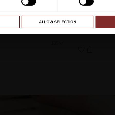
ALLOW SELECTION
MATTES TVÄTTMEDEL 500 ML
MATTES
135
kr
Lägg till i favoriter