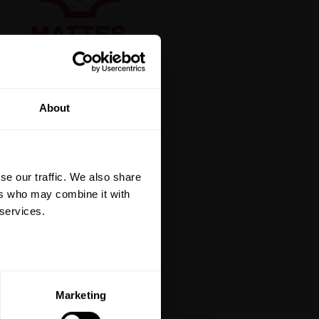
tt på din första
About
är du hålls uppdaterad
et mer så får du en
 på ditt första köp.
se our traffic. We also share
terial, klippmaskiner och
ers who may combine it with
 services.
ERA
Marketing
ed vår
integritetspolicy
.