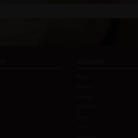
 vår
integritetspolicy
.
NT
TJÄNSTER
Brodyr
Butiken
Stängsel
Birth Alarm
Blogg
Om oss
Mina sidor