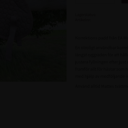
Lagerstatus
Artikelnr
Korrektions padd från EA Ma
En otroligt användbar korre
längst ryggraden för att håll
justera fyllningen efter ju
framför allt för hästar som 
med hjälp av medföljande i
Använd alltid Mattes tvättm