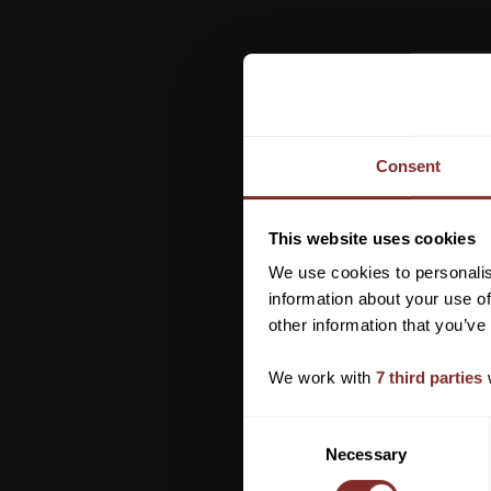
Consent
This website uses cookies
We use cookies to personalis
information about your use of
other information that you’ve
We work with
7 third parties
w
C
Necessary
o
n