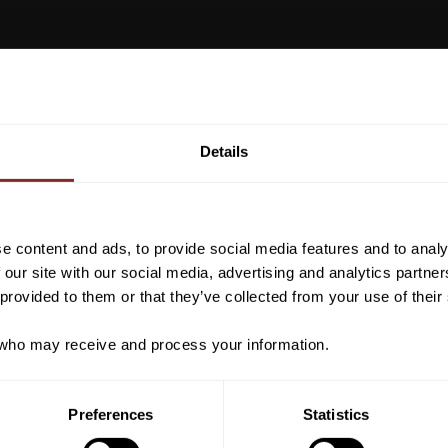
Vill du ha 10%* raba
beställning?
Details
Anmäl dig till vårt nyhetsbrev d
VI REKOMENDERAR
om nyheter, kampanjer och myck
rabattkod som ger dig 10% rabatt
e content and ads, to provide social media features and to analy
*Gäller ej: foder, strö, hinderma
 our site with our social media, advertising and analytics partn
redan nedsatta varor
 provided to them or that they’ve collected from your use of their
ho may receive and process your information.
PRENUMER
Preferences
Statistics
Dina personuppgifter behandlas i enlighet m