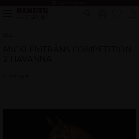
task_alt
2 - 4 dagar leverans
FAVORI
KUND
Meny
HÄST
MICKLEMTRÄNS COMPETITION
2 HAVANNA
HORSEWARE