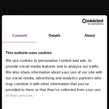
1 999
kr
Storlek
Consent
Details
About
Lägg ti
KÖP
-
+
This website uses cookies
We use cookies to personalise content and ads, to
Lagerstatus
Artikelnr
119933
provide social media features and to analyse our traffic.
We also share information about your use of our site with
our social media, advertising and analytics partners who
Micklem Competition 2 är en ny och mer utvecklad design på
may combine it with other information that you’ve
Horsewares populära Micklem Competition träns. Tränset är
Vill du ha 10%* rabatt på din
provided to them or that they’ve collected from your use
anpassat och tillverkat efter hästens anatomi vilket gör att det
första beställning?
of their services.
minskar trycket på känsliga parti som även hjälper hästens
munkomfort. Böjd nosgrimma, pannband, käkrem och
Anmäl dig till vårt nyhetsbrev där du hålls uppdaterad
We work with
7 third parties
who may receive and