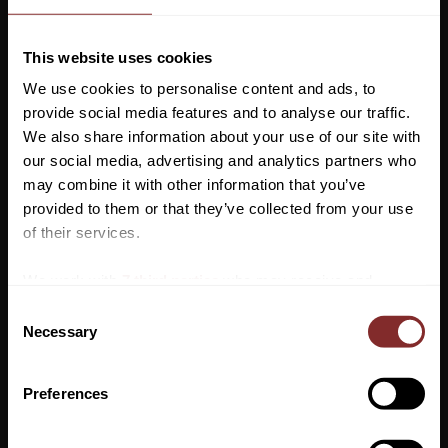
Artikelnr
35414421
This website uses cookies
Blötmat med näringsrik och delikat kyckling. Komplett måltid
We use cookies to personalise content and ads, to
eller bara lite guldkant på vardagen. Det bestämmer du (och din
provide social media features and to analyse our traffic.
hund). Med recept framtaget i Sverige och naturliga ingredienser
We also share information about your use of our site with
– garanterat fritt från spannmål, utan tillsatt socker och onödiga
our social media, advertising and analytics partners who
tillsatser. Precis så som vi tycker att en blötmat ska vara. Med
may combine it with other information that you’ve
kyckling som enda proteinkälla, en proteinråvara med både hög
Vill du ha 10%* rabatt på din
provided to them or that they’ve collected from your use
smaklighet, smältbarhet och biologiskt värde.
första beställning?
of their services.
Singelprotein
Anmäl dig till vårt nyhetsbrev där du hålls uppdaterad
We work with
7 third parties
who may receive and
Spannmålsfritt
om nyheter, kampanjer och mycket mer så får du en
process your information.
C
rabattkod som ger dig 10% rabatt på ditt första köp.
Necessary
o
*Gäller ej: foder, strö, hindermaterial, klippmaskiner
n
och redan nedsatta varor
s
Preferences
e
n