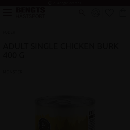
task_alt
2 - 4 dagar leverans
FAVORI
KUND
Meny
FODER
ADULT SINGLE CHICKEN BURK
400 G
MONSTER