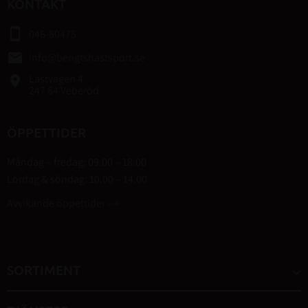
KONTAKT
smartphone
046-80475
email
info@bengtshastsport.se
Lastvägen 4
place
247 64 Veberöd
ÖPPETTIDER
Måndag – fredag: 09.00 – 18.00
Lördag & söndag: 10.00 – 14.00
Avvikande öppettider -->
SORTIMENT