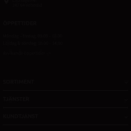
Lastvägen 4
place
247 64 Veberöd
ÖPPETTIDER
Måndag – fredag: 09.00 – 18.00
Lördag & söndag: 10.00 – 14.00
Avvikande öppettider -->
SORTIMENT
TJÄNSTER
KUNDTJÄNST