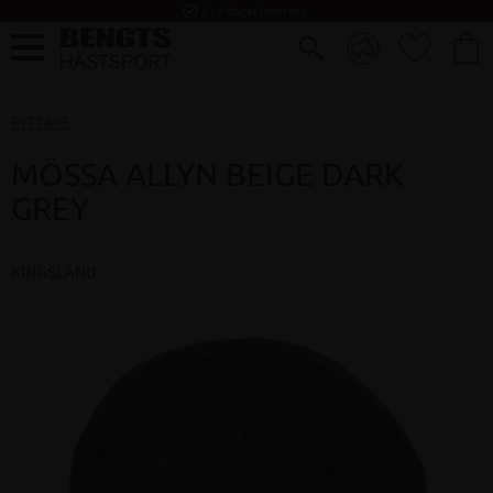
task_alt
2 - 4 dagar leverans
FAVORI
KUND
Meny
RYTTARE
MÖSSA ALLYN BEIGE DARK
GREY
KINGSLAND