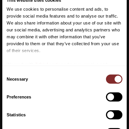
Artikelnr
3312208
We use cookies to personalise content and ads, to
provide social media features and to analyse our traffic.
En riktigt skön mössa för höst, vinter och vår!
We also share information about your use of our site with
Denna mössa har Kingsland-text broderat i silver längs med hela
our social media, advertising and analytics partners who
nederkanten. Inuti bokstäverna sitter några små dekorativa
may combine it with other information that you’ve
stenar som glittrar superfint. På insidan av mössan är det mjuk
Vill du ha 10%* rabatt på din
provided to them or that they’ve collected from your use
och skön fleece.
första beställning?
of their services.
Anmäl dig till vårt nyhetsbrev där du hålls uppdaterad
We work with
7 third parties
who may receive and
om nyheter, kampanjer och mycket mer så får du en
process your information.
C
rabattkod som ger dig 10% rabatt på ditt första köp.
Necessary
o
*Gäller ej: foder, strö, hindermaterial, klippmaskiner
n
och redan nedsatta varor
s
Preferences
e
n
t
Statistics
S
PRENUMERERA
e