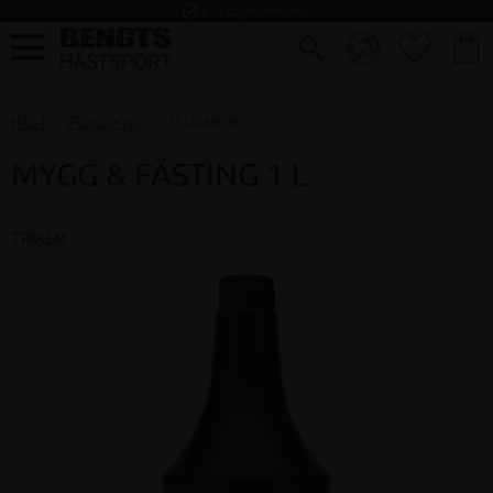
task_alt
2 - 4 dagar leverans
FAVORI
KUND
Meny
HÄST
FLUGSKYDD
FLUGMEDEL
MYGG & FÄSTING 1 L
TRIKEM