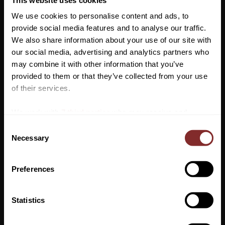
AKTIV SUBSTANS: Icaridin 20%
We use cookies to personalise content and ads, to
provide social media features and to analyse our traffic.
Reg.nr. (KEMI): 4922
We also share information about your use of our site with
Behörighetsklass: 3
our social media, advertising and analytics partners who
may combine it with other information that you’ve
0 h tävlingskarens
Vill du ha 10%* rabatt på din
provided to them or that they’ve collected from your use
första beställning?
of their services.
Anmäl dig till vårt nyhetsbrev där du hålls uppdaterad
We work with
7 third parties
who may receive and
om nyheter, kampanjer och mycket mer så får du en
process your information.
C
rabattkod som ger dig 10% rabatt på ditt första köp.
Necessary
o
*Gäller ej: foder, strö, hindermaterial, klippmaskiner
n
och redan nedsatta varor
s
Preferences
e
n
VI REKOMENDERAR
t
Statistics
S
PRENUMERERA
e