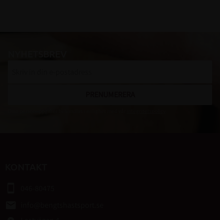
NYHETSBREV
PRENUMERERA
Dina personuppgifter behandlas i enlighet med vår
integritetspolicy
.
KONTAKT
smartphone
046-80475
email
info@bengtshastsport.se