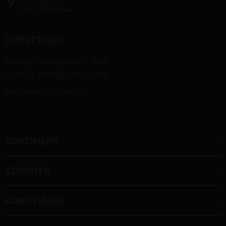
Lastvägen 4
place
247 64 Veberöd
ÖPPETTIDER
Måndag – fredag: 09.00 – 18.00
Lördag & söndag: 10.00 – 14.00
Avvikande öppettider -->
SORTIMENT
TJÄNSTER
KUNDTJÄNST