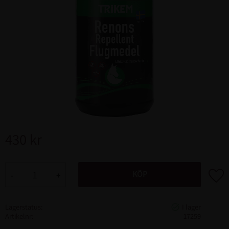
430
kr
Lägg ti
KÖP
-
+
Lagerstatus
Artikelnr
17259