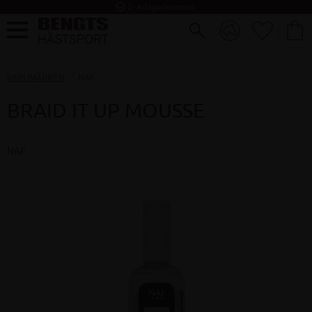
task_alt
2 - 4 dagar leverans
FAVORI
KUND
Meny
VARUMÄRKEN
NAF
BRAID IT UP MOUSSE
NAF