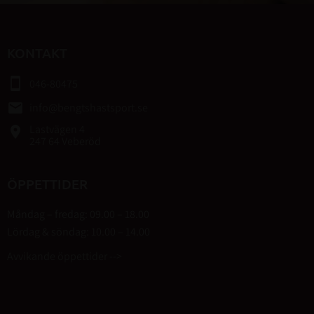
KONTAKT
smartphone
046-80475
email
info@bengtshastsport.se
Lastvägen 4
place
247 64 Veberöd
ÖPPETTIDER
Måndag – fredag: 09.00 – 18.00
Lördag & söndag: 10.00 – 14.00
Avvikande öppettider -->