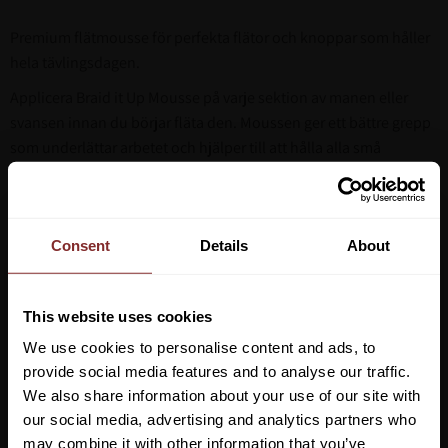
Premium flätmousse för perfekta flätor och knoppar som håller
hela tävlingsdagen.
Applicera Braid it Up Mousse på varje sektion av manen eller
svansen innan du börjar fläta den. Moussen ger ett bättre grepp
som underlättar arbetet och hjälper till att hålla alla små
hårstrån på plats för en elegant finish
Consent
Details
About
This website uses cookies
We use cookies to personalise content and ads, to
provide social media features and to analyse our traffic.
We also share information about your use of our site with
our social media, advertising and analytics partners who
may combine it with other information that you’ve