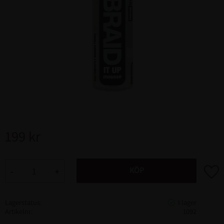
199
kr
Lägg ti
KÖP
-
+
Lagerstatus
Artikelnr
1092