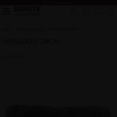
task_alt
2 - 4 dagar leverans
FAVORI
KUND
Meny
HÄST
TRÄNS & KANDAR
TRÄNSTILLBEHÖR
NOSLUDD 28CM
EURORIDING