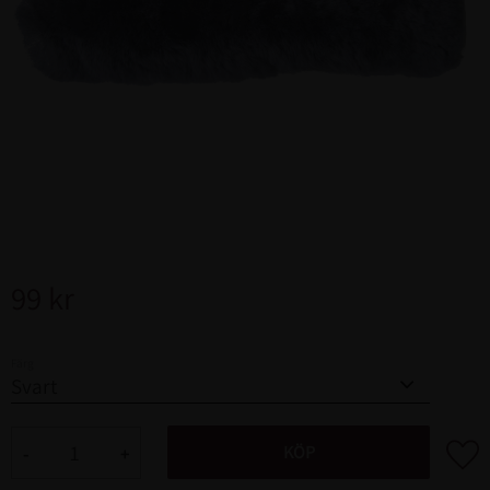
99
kr
Färg
Lägg ti
KÖP
-
+