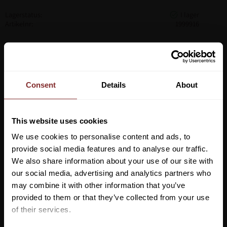
Lagerstatus
Artikelnr
1999916
Äkta lammskinn från Australien med kardborreband.
Consent
Details
About
This website uses cookies
We use cookies to personalise content and ads, to
provide social media features and to analyse our traffic.
We also share information about your use of our site with
our social media, advertising and analytics partners who
may combine it with other information that you’ve
Vill du ha 10%* rabatt på din
provided to them or that they’ve collected from your use
första beställning?
of their services.
VI REKOMENDERAR