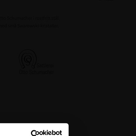
to Schumacher i rostfritt stål.
 med små Swarowski-kristaller.