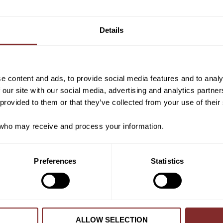
Vill du ha 10%* raba
VI REKOMENDERAR
beställning?
Details
Anmäl dig till vårt nyhetsbrev d
om nyheter, kampanjer och myck
rabattkod som ger dig 10% rabatt
e content and ads, to provide social media features and to analy
*Gäller ej: foder, strö, hinderma
 our site with our social media, advertising and analytics partn
redan nedsatta varor
 provided to them or that they’ve collected from your use of their
ho may receive and process your information.
PRENUMER
Preferences
Statistics
Dina personuppgifter behandlas i enlighet m
ÜNCHEN FEEL GOOD SVART
TRÄNS TOKYO CHOCO
OTTO SCHUMACHER
OTTO SCHUMACHER
7 699
kr
4 899
kr
ALLOW SELECTION