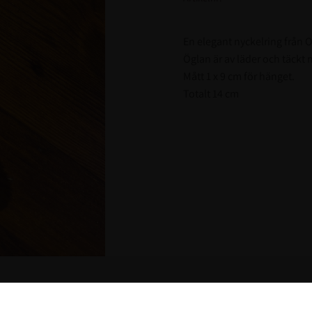
En elegant nyckelring från Ot
Öglan är av läder och täckt
Mått 1 x 9 cm för hänget.
Totalt 14 cm