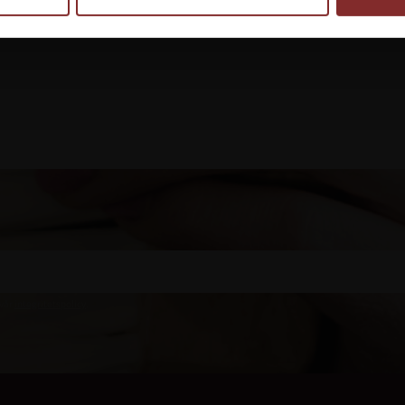
Lägg till i favoriter
 vår
integritetspolicy
.