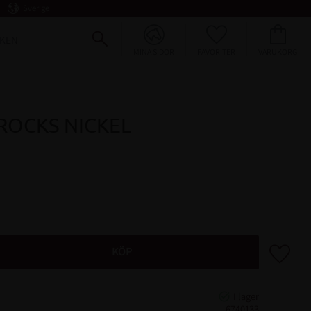
Sverige
FAVORITER
KUNDVAGN
KEN
MINA SIDOR
ROCKS NICKEL
Lägg till 
KÖP
6740133