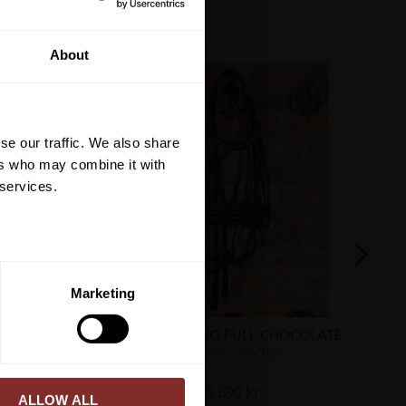
tt på din första
About
är du hålls uppdaterad
et mer så får du en
 på ditt första köp.
se our traffic. We also share
terial, klippmaskiner och
ers who may combine it with
 services.
ERA
Marketing
ed vår
integritetspolicy
.
LATE
TRÄNS TOKYO FULL CHOCOLATE
OTTO SCHUMACHER
5 699
kr
ALLOW ALL