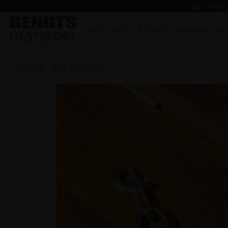
task_alt
2 - 4 dagar
NYTT
HÄST
RYTTARE
SÄKERHET
IN
RYTTARE
DAM
COUNTRY