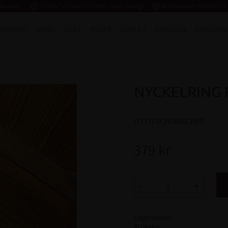
 leverans
task_alt
Fri frakt* vid köp över 2000:- inom Sverige
task_alt
Betala enkelt med Klarna
REDNING
HUND
STALL
FODER
OUTLET
STÄNGSEL
VARUMÄR
NYCKELRING 
OTTO SCHUMACHER
379
kr
-
+
Lagerstatus
Artikelnr