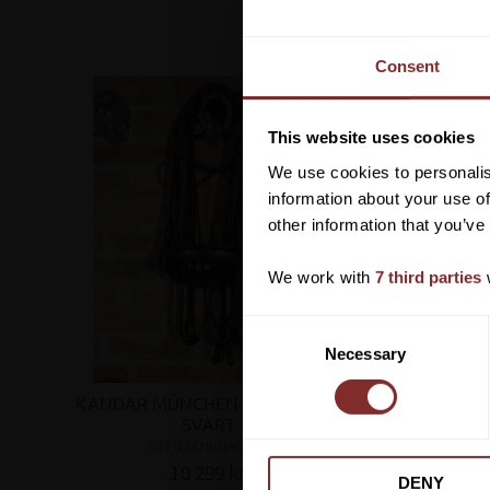
Consent
This website uses cookies
We use cookies to personalis
information about your use of
other information that you’ve
We work with
7 third parties
w
C
Necessary
o
n
KANDAR MÜNCHEN FEEL GOOD 
TRÄNS M
s
SVART
e
OTTO SCHUMACHER
n
10 299
kr
DENY
t