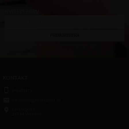
NYHETSBREV
PRENUMERERA
Dina personuppgifter behandlas i enlighet med vår
integritetspolicy
.
KONTAKT
smartphone
046-80475
email
info@bengtshastsport.se
Lastvägen 4
place
247 64 Veberöd