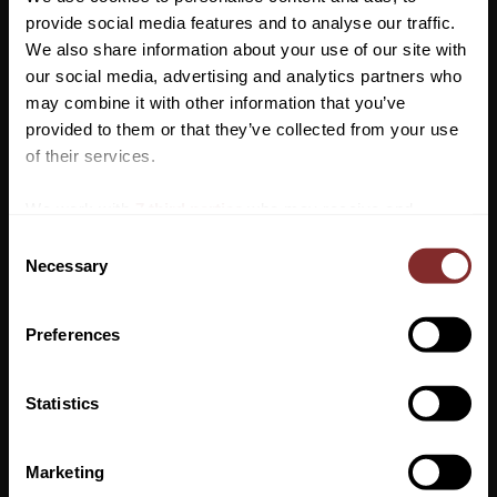
mot hästens hud samt hjälper till att undvika allergier.
provide social media features and to analyse our traffic.
We also share information about your use of our site with
our social media, advertising and analytics partners who
may combine it with other information that you’ve
Vill du ha 10%* rabatt på din
provided to them or that they’ve collected from your use
första beställning?
of their services.
Anmäl dig till vårt nyhetsbrev där du hålls uppdaterad
We work with
7 third parties
who may receive and
om nyheter, kampanjer och mycket mer så får du en
process your information.
C
rabattkod som ger dig 10% rabatt på ditt första köp.
Necessary
o
*Gäller ej: foder, strö, hindermaterial, klippmaskiner
n
och redan nedsatta varor
s
Preferences
e
VI REKOMENDERAR
n
t
Statistics
S
PRENUMERERA
e
Marketing
Dina personuppgifter behandlas i enlighet med vår
integritetspolicy
.
l