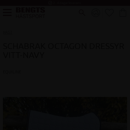
task_alt
2 - 4 dagar leverans
FAVORI
KUND
Meny
HÄST
SCHABRAK OCTAGON DRESSYR
VITT-NAVY
EQUILINE