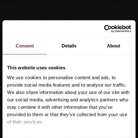
Artikelnr
120440
Äntligen finns den tillgänglig direkt på den svenska marknaden.
Fynalites Multi Weeda är en fantatisk ståndsgrep som gör
rensningen av giftiga växter och ogräs i beteshagen enkel.
Denna ogräsgrep fungerar lika bra till annat ogräs än stånds, så
Consent
Details
About
som till exempel skräppor, tistlar, kardborrar och stora
maskrosor.
This website uses cookies
Finns i fyra fina färger som gör att du enkelt hittar grepen i
We use cookies to personalise content and ads, to
gräset.
provide social media features and to analyse our traffic.
We also share information about your use of our site with
our social media, advertising and analytics partners who
may combine it with other information that you’ve
Vill du ha 10%* rabatt på din
provided to them or that they’ve collected from your use
VI REKOMENDERAR
första beställning?
of their services.
Anmäl dig till vårt nyhetsbrev där du hålls uppdaterad
We work with
7 third parties
who may receive and