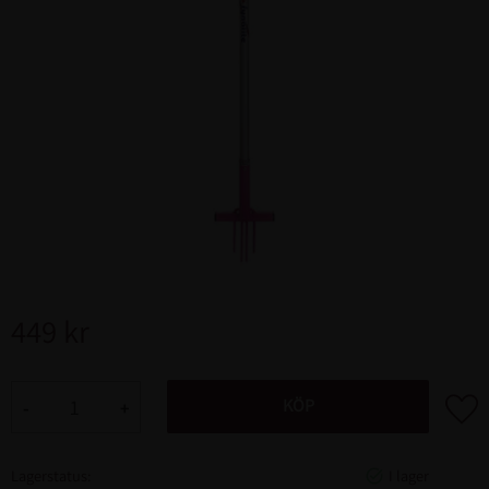
449
kr
Lägg ti
KÖP
-
+
Lagerstatus