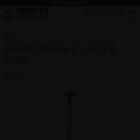
task_alt
2 - 4 dagar leverans
FAVORI
KUND
Meny
STALL
OGRÄSGREP MULTI WEEDA
ROSA
FYNALITE