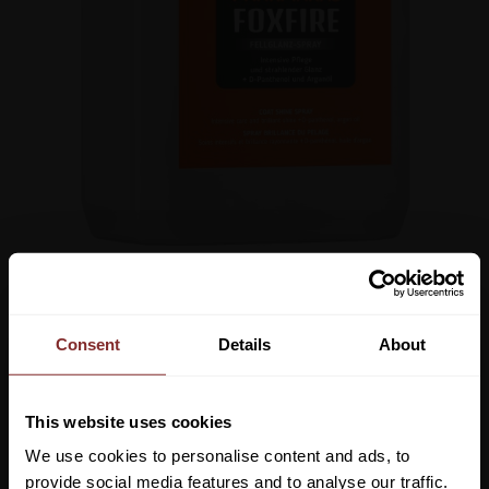
779
kr
Consent
Details
About
Lägg ti
KÖP
-
+
This website uses cookies
Lagerstatus
We use cookies to personalise content and ads, to
Artikelnr
132661
provide social media features and to analyse our traffic.