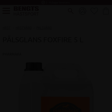
task_alt
2 - 4 dagar leverans
FAVORI
KUND
Meny
HÄST
HÄSTVÅRD
PÄLSVÅRD
PÄLSGLANS FOXFIRE 5 L
PHARMAKA