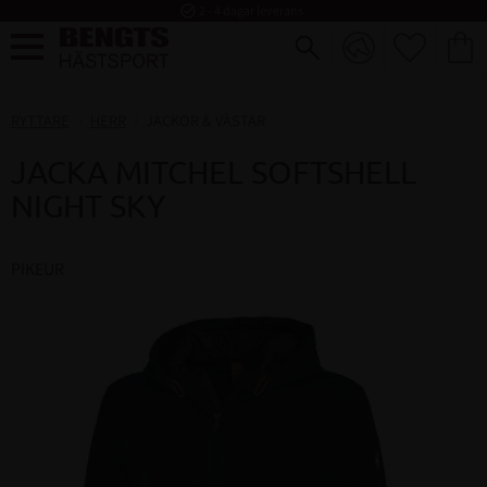
task_alt
2 - 4 dagar leverans
FAVORI
KUND
Meny
RYTTARE
HERR
JACKOR & VÄSTAR
JACKA MITCHEL SOFTSHELL
NIGHT SKY
PIKEUR