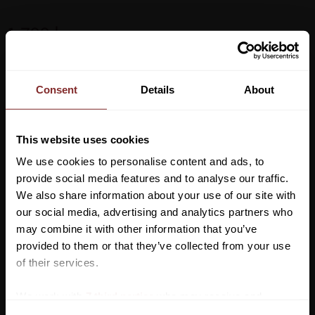
1 799
kr
Storlek
Consent
Details
About
Lägg ti
KÖP
-
+
This website uses cookies
We use cookies to personalise content and ads, to
Lagerstatus
provide social media features and to analyse our traffic.
Artikelnr
35059295
We also share information about your use of our site with
our social media, advertising and analytics partners who
may combine it with other information that you’ve
Kom in med en sportig ny look med Pikeur Mitchell ridjacka.
Vill du ha 10%* rabatt på din
provided to them or that they’ve collected from your use
Mitchell jackan erbjuder en enkel men ändå moderiktig jacka
första beställning?
of their services.
och har en bi-elastisk softshell-utsida med en huva för att ge
Anmäl dig till vårt nyhetsbrev där du hålls uppdaterad
skydd mot det milda vädret samtidigt som den ger dig en flexibel
We work with
7 third parties
who may receive and
om nyheter, kampanjer och mycket mer så får du en
känsla.
process your information.