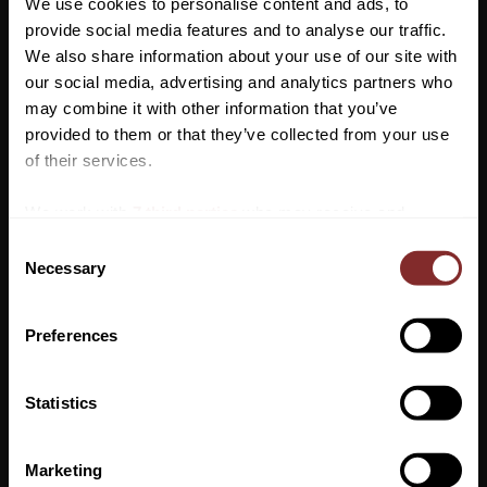
Storlek: 38
We use cookies to personalise content and ads, to
provide social media features and to analyse our traffic.
We also share information about your use of our site with
our social media, advertising and analytics partners who
may combine it with other information that you’ve
Vill du ha 10%* rabatt på din
provided to them or that they’ve collected from your use
första beställning?
of their services.
Anmäl dig till vårt nyhetsbrev där du hålls uppdaterad
We work with
7 third parties
who may receive and
om nyheter, kampanjer och mycket mer så får du en
process your information.
C
rabattkod som ger dig 10% rabatt på ditt första köp.
Necessary
o
*Gäller ej: foder, strö, hindermaterial, klippmaskiner
n
och redan nedsatta varor
s
Preferences
e
VI REKOMENDERAR
n
t
Statistics
S
PRENUMERERA
e
Marketing
Dina personuppgifter behandlas i enlighet med vår
integritetspolicy
.
l