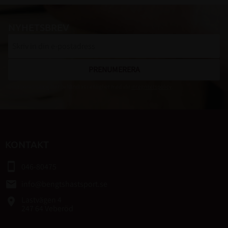
NYHETSBREV
PRENUMERERA
Dina personuppgifter behandlas i enlighet med vår
integritetspolicy
.
KONTAKT
smartphone
046-80475
email
info@bengtshastsport.se
Lastvägen 4
place
247 64 Veberöd