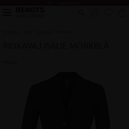
task_alt
2 - 4 dagar leverans
FAVORI
KUND
Meny
RYTTARE
DAM
TÄVLING
RIDKAVAJ
RIDKAVAJ ISALIE MÖRKBLÅ
PIKEUR