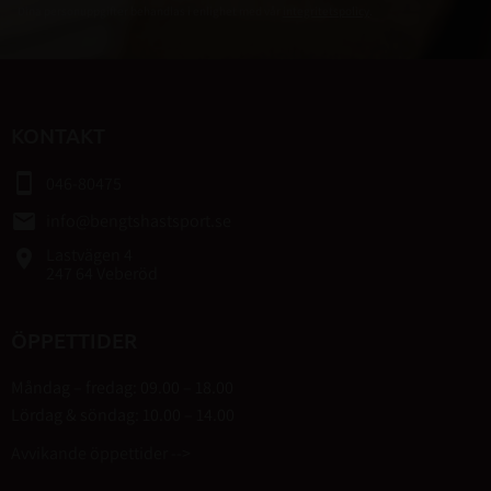
Dina personuppgifter behandlas i enlighet med vår
integritetspolicy
.
KONTAKT
smartphone
046-80475
email
info@bengtshastsport.se
Lastvägen 4
place
247 64 Veberöd
ÖPPETTIDER
Måndag – fredag: 09.00 – 18.00
Lördag & söndag: 10.00 – 14.00
Avvikande öppettider -->