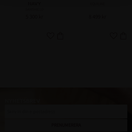
NAVY
EQUILINE
SAMSHIELD
5 300
kr
8 499
kr
Lägg till i favoriter
Lägg till i
NYHETSBREV
PRENUMERERA