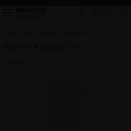
task_alt
2 - 4 dagar leverans
FAVORI
KUND
Meny
RYTTARE
DAM
RIDBYXOR
SOMMARRIDBYXOR
RIDBYXA ADELE VIT
SAMSHIELD