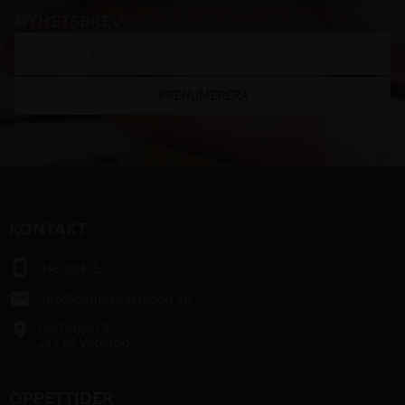
NYHETSBREV
PRENUMERERA
Dina personuppgifter behandlas i enlighet med vår
integritetspolicy
.
KONTAKT
smartphone
046-80475
email
info@bengtshastsport.se
Lastvägen 4
place
247 64 Veberöd
ÖPPETTIDER