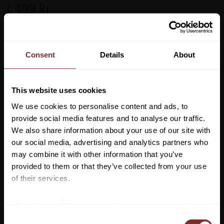
1 499
kr
Storlek
Consent
Details
About
Lägg ti
KÖP
-
+
This website uses cookies
We use cookies to personalise content and ads, to
Lagerstatus
provide social media features and to analyse our traffic.
Artikelnr
5929915
We also share information about your use of our site with
our social media, advertising and analytics partners who
Ridbyxor som definitivt kommer hålla dig varm i vinter. Dessa
may combine it with other information that you’ve
Vill du ha 10%* rabatt på din
vinterridbyxor från Kingsland har en insida av borstat tyg för att
provided to them or that they’ve collected from your use
ge dig lite extra värme under de kalla årstiderna. Utrustade med
första beställning?
of their services.
full grip och har god andningsförmåga samt är snabbtorkande
Anmäl dig till vårt nyhetsbrev där du hålls uppdaterad
vilket är idealt under ridpassen. Byxorna har en hög midja samt
We work with
7 third parties
who may receive and
om nyheter, kampanjer och mycket mer så får du en
har dubbla knappar vilket säkerställer en säker passform.
process your information.
C