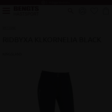
task_alt
2 - 4 dagar leverans
FAVORI
KUND
Meny
RYTTARE
RIDBYXA KLKORNELIA BLACK
KINGSLAND