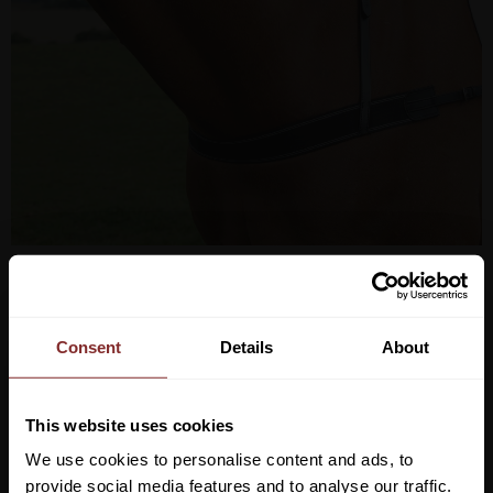
499
kr
Consent
Details
About
Lägg ti
KÖP
-
+
This website uses cookies
Lagerstatus
Beställningsvara ca 1-2 veckor
We use cookies to personalise content and ads, to
Artikelnr
155076
provide social media features and to analyse our traffic.