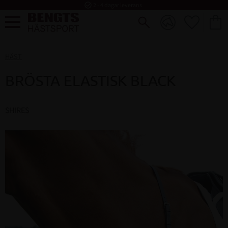
task_alt
2 - 4 dagar leverans
FAVORI
KUND
Meny
HÄST
BRÖSTA ELASTISK BLACK
SHIRES