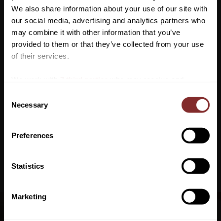
We also share information about your use of our site with
Klassisk enkel brösta med kraftiga elastiska resårband och
our social media, advertising and analytics partners who
rostfria beslag. Justerbar både nertill och över manken.
may combine it with other information that you’ve
Vill du ha 10%* rabatt på din
provided to them or that they’ve collected from your use
Storlek: Onesize
första beställning?
of their services.
Anmäl dig till vårt nyhetsbrev där du hålls uppdaterad
We work with
7 third parties
who may receive and
om nyheter, kampanjer och mycket mer så får du en
process your information.
C
rabattkod som ger dig 10% rabatt på ditt första köp.
Necessary
o
*Gäller ej: foder, strö, hindermaterial, klippmaskiner
n
och redan nedsatta varor
s
Preferences
e
n
t
Statistics
S
PRENUMERERA
e
Marketing
Dina personuppgifter behandlas i enlighet med vår
integritetspolicy
.
l
e
NYHETSBREV