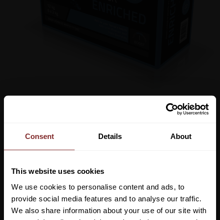
179
kr
Consent
Details
About
Lägg ti
KÖP
-
+
This website uses cookies
We use cookies to personalise content and ads, to
Lagerstatus
provide social media features and to analyse our traffic.
Artikelnr
6004903
We also share information about your use of our site with