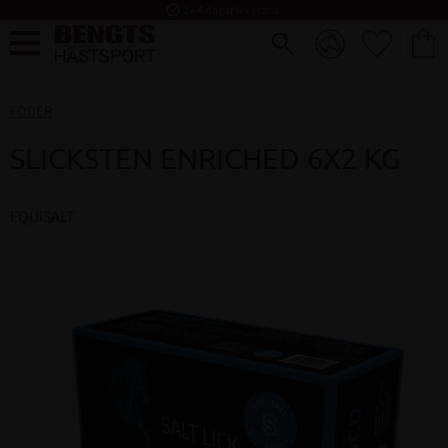
task_alt
2 - 4 dagar leverans
FAVORI
KUND
Meny
FODER
SLICKSTEN ENRICHED 6X2 KG
EQUISALT