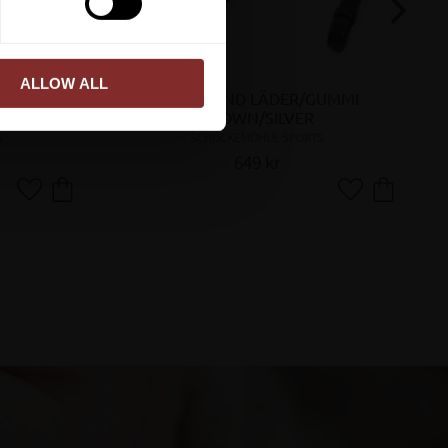
ALLOW ALL
UMMI 
TYGEL RUND LÄDER/GUMMI 
BROWN/SILVER
S
SCHOCKEMÖHLE SPORTS
649
kr
Lägg till i favoriter
Lägg till i favor