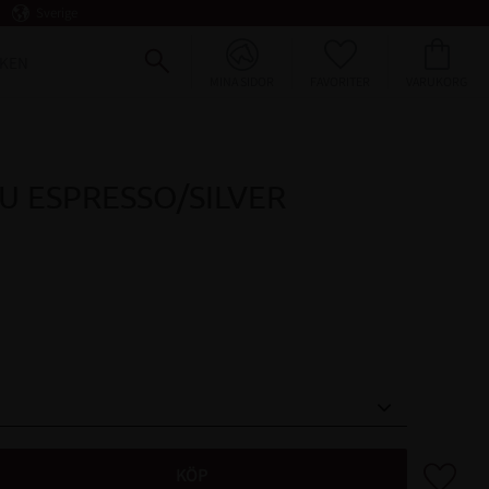
Sverige
FAVORITER
KUNDVAGN
KEN
MINA SIDOR
U ESPRESSO/SILVER
Lägg till 
KÖP