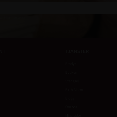
 vår
integritetspolicy
.
NT
TJÄNSTER
Brodyr
Butiken
Stängsel
Birth Alarm
Blogg
Om oss
Mina sidor