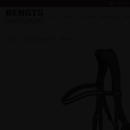
task_alt
2 - 4 dagar
NYTT
HÄST
RYTTARE
SÄKERHET
IN
HÄST
TRÄNS & KANDAR
TRÄNS