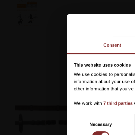
Consent
This website uses cookies
We use cookies to personalis
information about your use of
other information that you’ve
We work with
7 third parties
w
C
Necessary
o
n