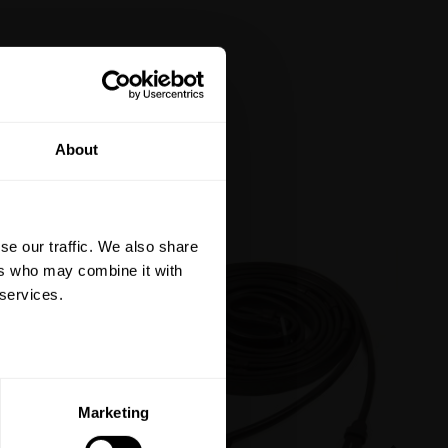
tt på din första
About
är du hålls uppdaterad
et mer så får du en
 på ditt första köp.
se our traffic. We also share
terial, klippmaskiner och
ers who may combine it with
 services.
ERA
Marketing
ed vår
integritetspolicy
.