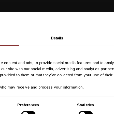
Vill du ha 10%* raba
beställning?
Details
Anmäl dig till vårt nyhetsbrev d
VI REKOMENDERAR
om nyheter, kampanjer och myck
rabattkod som ger dig 10% rabatt
e content and ads, to provide social media features and to analy
*Gäller ej: foder, strö, hinderma
 our site with our social media, advertising and analytics partn
redan nedsatta varor
 provided to them or that they’ve collected from your use of their
ho may receive and process your information.
PRENUMER
Preferences
Statistics
Dina personuppgifter behandlas i enlighet m