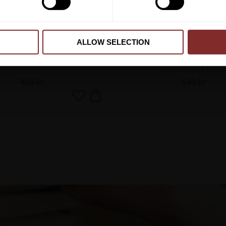
ALLOW SELECTION
EL WEB SVART/SILVER
TYGEL RUND LÄDER/G
SVART/SILVER
SCHOCKEMÖHLE SPORTS
SCHOCKEMÖHLE SPORT
469
kr
649
kr
Lägg till i favoriter