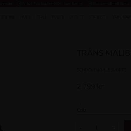
 leverans
task_alt
Fri frakt* vid köp över 2000:- inom Sverige
task_alt
Betala enkelt med Klarna
REDNING
HUND
STALL
FODER
OUTLET
STÄNGSEL
VARUMÄR
TRÄNS MALIB
SCHOCKEMÖHLE SPORTS
2 799
kr
Storlek
-
+