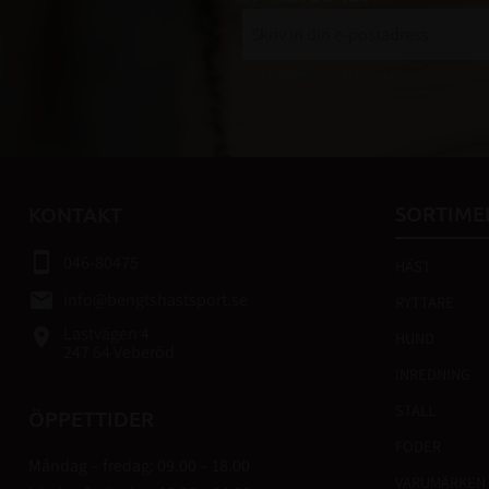
Dina personuppgifter behandlas i enlighet med
SORTIME
KONTAKT
smartphone
046-80475
HÄST
email
info@bengtshastsport.se
RYTTARE
Lastvägen 4
place
HUND
247 64 Veberöd
INREDNING
STALL
ÖPPETTIDER
FODER
Måndag – fredag: 09.00 – 18.00
VARUMÄRKEN