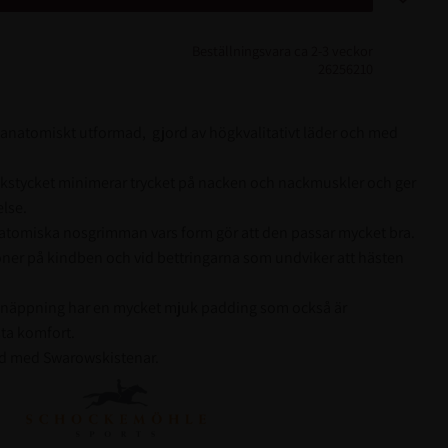
Beställningsvara ca 2-3 veckor
26256210
r anatomiskt utformad, gjord av högkvalitativt läder och med
ckstycket minimerar trycket på nacken och nackmuskler och ger
else.
natomiska nosgrimman vars form gör att den passar mycket bra.
ner på kindben och vid bettringarna som undviker att hästen
näppning har en mycket mjuk padding som också är
ta komfort.
and med Swarowskistenar.