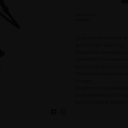
Lagerstatus
Artikelnr
Lyxigt rundsytt träns som ä
tjock och mjuk vaddering.
Det speciellt utvecklade na
större frihet för öronens rör
Extra komfort ges av den a
Tränset har avsmalnande zo
blir nypt.
Nosgrimman med tillbaka-k
anatomiskt formad för högs
Ytskiktet är lackat. Pannb
Rutnätsvy
Listvy