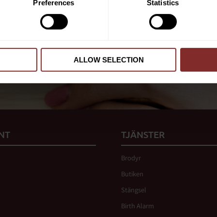
Preferences
Statistics
Dina personuppgifter behandlas i enlighet m
ALLOW SELECTION
 vår
integritetspolicy
.
NT
TJÄNSTER
Brodyr
Butiken
Stängsel
Birth Alarm