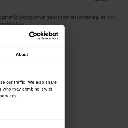
t gummiöverdrag som minskar risken att sporrarna glider och
na från skav.
orremmar av nylon.
tt på din första
About
är du hålls uppdaterad
et mer så får du en
 på ditt första köp.
se our traffic. We also share
terial, klippmaskiner och
ers who may combine it with
 services.
ERA