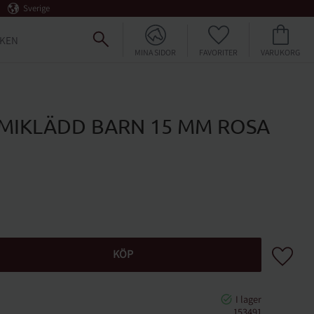
Sverige
FAVORITER
KUNDVAGN
KEN
MINA SIDOR
MIKLÄDD BARN 15 MM ROSA
Lägg till 
KÖP
153491