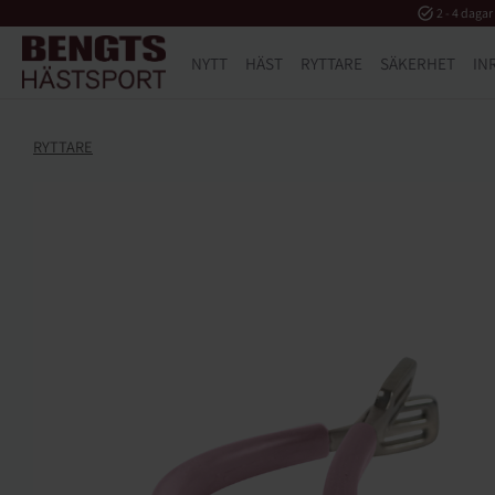
task_alt
2 - 4 dagar
NYTT
HÄST
RYTTARE
SÄKERHET
IN
RYTTARE