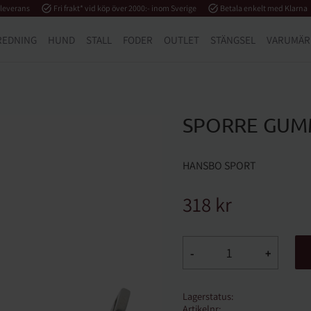
 leverans
task_alt
Fri frakt* vid köp över 2000:- inom Sverige
task_alt
Betala enkelt med Klarna
REDNING
HUND
STALL
FODER
OUTLET
STÄNGSEL
VARUMÄR
SPORRE GUM
HANSBO SPORT
318
kr
-
+
Lagerstatus
Artikelnr