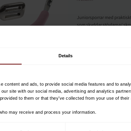
Juniorsporrar med praktisk
som skyddar stövlarna/ skor
Säljs i komplett set med sp
Vill du ha 10%* raba
15mm.
beställning?
Details
Anmäl dig till vårt nyhetsbrev d
om nyheter, kampanjer och myck
rabattkod som ger dig 10% rabatt
e content and ads, to provide social media features and to analy
*Gäller ej: foder, strö, hinderma
 our site with our social media, advertising and analytics partn
redan nedsatta varor
 provided to them or that they’ve collected from your use of their
ho may receive and process your information.
PRENUMER