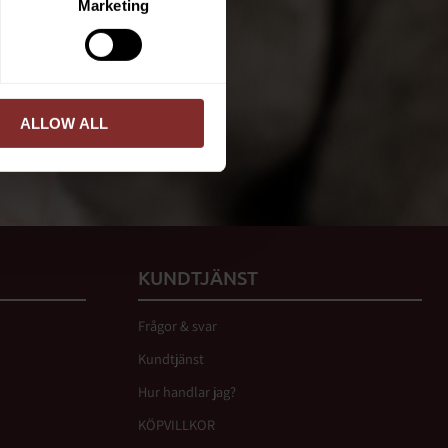
Marketing
ed vår
integritetspolicy
.
PRENUMERERA
ALLOW ALL
KUNDTJÄNST
Frågor & svar
Kundtjänst
Hur handlar jag?
KÖPVILLKOR