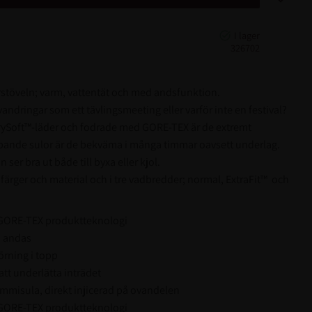
326702
stöveln; varm, vattentät och med andsfunktion.
 vandringar som ett tävlingsmeeting eller varför inte en festival?
DrySoft™-läder och fodrade med GORE-TEX är de extremt
nde sulor är de bekväma i många timmar oavsett underlag.
r bra ut både till byxa eller kjol.
 färger och material och i tre vadbredder; normal, ExtraFit™ och
 GORE-TEX produktteknologi
m andas
rning i topp
att underlätta inträdet
misula, direkt injicerad på ovandelen
 GORE-TEX produktteknologi