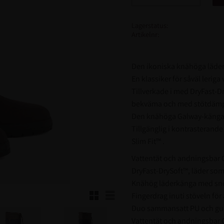
Lagerstatus
Artikelnr
Den ikoniska knähöga läder
En klassiker för såväl leriga
Tillverkade i med DryFast-
bekväma och med stötdämpa
Den knähöga Galway-kängan se
Tillgänglig i kontrasterande
Slim Fit™ .
Vattentät och andningsbar
DryFast-DrySoft™, läder so
Knähög läderkänga med snö
Rutnätsvy
Listvy
Fingerdrag inuti stöveln för 
Duo sammansatt PU och gum
Vattentät och andningsbar