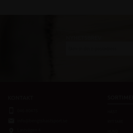
NYHETSBREV
Dina personuppgifter behandlas i enlighet med
SORTIME
KONTAKT
smartphone
046-80475
HÄST
email
info@bengtshastsport.se
RYTTARE
Lastvägen 4
place
HUND