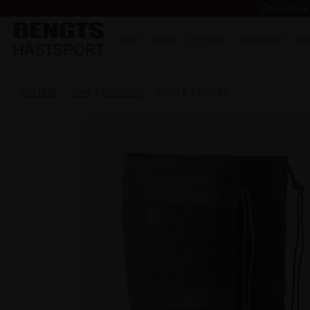
task_alt
2 - 4 dagar
NYTT
HÄST
RYTTARE
SÄKERHET
IN
RYTTARE
DAM
COUNTRY
SKOR & STÖVLAR