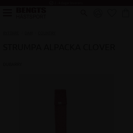
task_alt
2 - 4 dagar leverans
FAVORI
KUND
Meny
RYTTARE
DAM
COUNTRY
STRUMPA ALPACKA CLOVER
DUBARRY