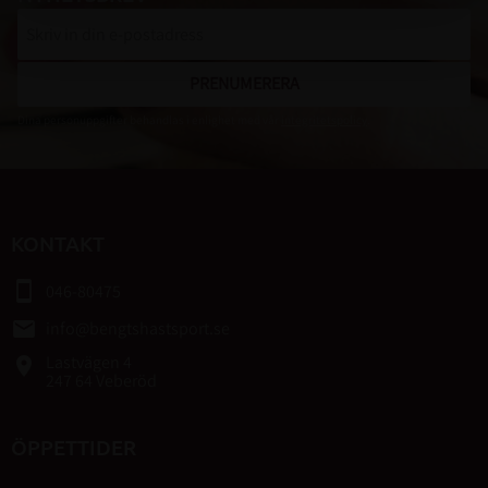
PRENUMERERA
Dina personuppgifter behandlas i enlighet med vår
integritetspolicy
.
KONTAKT
smartphone
046-80475
email
info@bengtshastsport.se
Lastvägen 4
place
247 64 Veberöd
ÖPPETTIDER