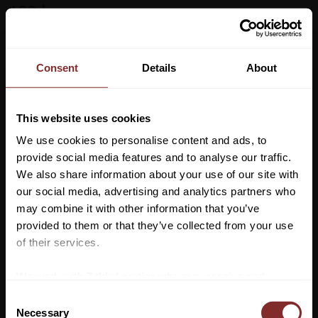
469
kr
Storlek
Consent
Details
About
Lägg ti
KÖP
-
+
This website uses cookies
We use cookies to personalise content and ads, to
Lagerstatus
provide social media features and to analyse our traffic.
Artikelnr
366679
We also share information about your use of our site with
our social media, advertising and analytics partners who
may combine it with other information that you’ve
De perfekta strumporna för att göra dina stövlar varmare i
Vill du ha 10%* rabatt på din
provided to them or that they’ve collected from your use
höst. Dessa strumpor i alpackaull är ett bra alternativ för dig som
första beställning?
of their services.
inte tål vanlig ull, men som ändå vill ha ett par riktigt sköna och
värmande sockar. Alpackaullen gör dessa höga strumpor både
Anmäl dig till vårt nyhetsbrev där du hålls uppdaterad
We work with
7 third parties
who may receive and
slitstarka och varma,samtidigt som de andas bra och inte
om nyheter, kampanjer och mycket mer så får du en
process your information.
C
stänger in fukten.
rabattkod som ger dig 10% rabatt på ditt första köp.
Necessary
o