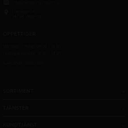
email
info@bengtshastsport.se
Lastvägen 4
place
247 64 Veberöd
ÖPPETTIDER
Måndag – fredag: 09.00 – 18.00
Lördag & söndag: 10.00 – 14.00
Avvikande öppettider -->
SORTIMENT
TJÄNSTER
KUNDTJÄNST