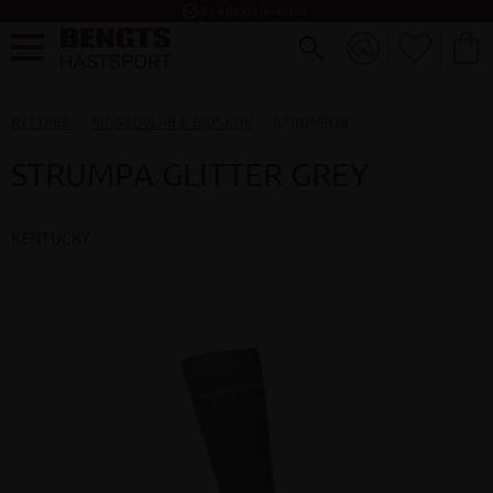
task_alt
2 - 4 dagar leverans
FAVORI
KUND
Meny
RYTTARE
RIDSTÖVLAR & RIDSKOR
STRUMPOR
STRUMPA GLITTER GREY
KENTUCKY