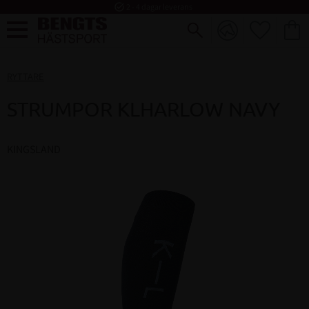
task_alt
2 - 4 dagar leverans
FAVORI
KUND
Meny
RYTTARE
STRUMPOR KLHARLOW NAVY
KINGSLAND