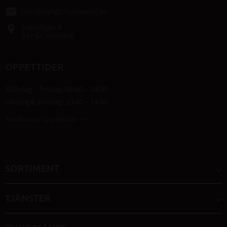
email
info@bengtshastsport.se
Lastvägen 4
place
247 64 Veberöd
ÖPPETTIDER
Måndag – fredag: 09.00 – 18.00
Lördag & söndag: 10.00 – 14.00
Avvikande öppettider -->
SORTIMENT
TJÄNSTER