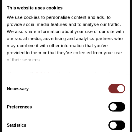
This website uses cookies
Lagerstatus
Artikelnr
3929952
We use cookies to personalise content and ads, to
provide social media features and to analyse our traffic.
We also share information about your use of our site with
Mjuka och bekväma ridstrumpor från Kingsland. Dessa är ett
our social media, advertising and analytics partners who
måste för alla ryttare! Tillverkade i ett funktionsmaterial med
may combine it with other information that you’ve
fukthantering. Sköna och bekväma samt med resår längst upp
Vill du ha 10%* rabatt på din
provided to them or that they’ve collected from your use
som håller strumpan på plats. Logotyp på sidan.
första beställning?
of their services.
Bekväma
Anmäl dig till vårt nyhetsbrev där du hålls uppdaterad
Funktionsmaterial
We work with
7 third parties
who may receive and
om nyheter, kampanjer och mycket mer så får du en
process your information.
Fukthantering
C
rabattkod som ger dig 10% rabatt på ditt första köp.
Necessary
o
Material: 71% Polyester, 24% Nylon, 5% Elastan
*Gäller ej: foder, strö, hindermaterial, klippmaskiner
n
och redan nedsatta varor
s
Preferences
e
n
t
Statistics