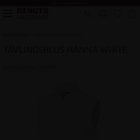
task_alt
2 - 4 dagar leverans
FAVORI
KUND
Meny
VARUMÄRKEN
SCHOCKEMÖHLE SPORTS
TÄVLINGSBLUS HANNA WHITE
SCHOCKEMÖHLE SPORTS