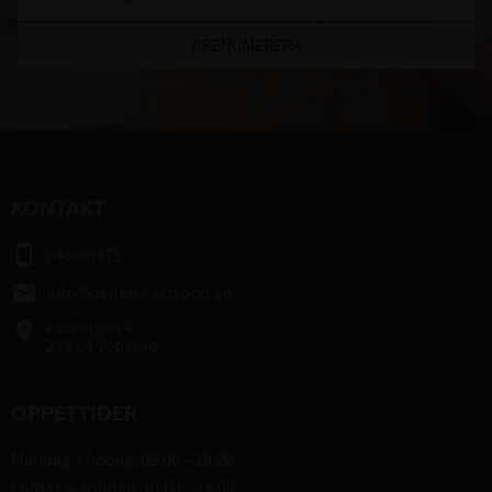
PRENUMERERA
Dina personuppgifter behandlas i enlighet med vår
integritetspolicy
.
KONTAKT
smartphone
046-80475
email
info@bengtshastsport.se
Lastvägen 4
place
247 64 Veberöd
ÖPPETTIDER
Måndag – fredag: 09.00 – 18.00
Lördag & söndag: 10.00 – 14.00