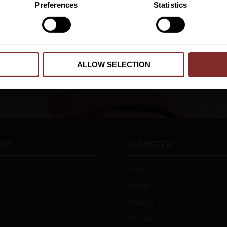
Preferences
Statistics
Dina personuppgifter behandlas i enlighet m
ALLOW SELECTION
 vår
integritetspolicy
.
NT
TJÄNSTER
Brodyr
Butiken
Stängsel
Birth Alarm