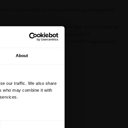
ftande linda är avsedd för kompression och ger en begränsad
byggande egenskaper och benet får en fast, riktat stöd som ger
or. Den porösa häftmassan täcker hela ytan och är
inimerar risken för hudmacerartion och häftförmågan kvarstår
tt på din första
andling.
About
ämnar inte heller märken på huden.
är du hålls uppdaterad
et mer så får du en
 på ditt första köp.
se our traffic. We also share
terial, klippmaskiner och
ers who may combine it with
 services.
ERA