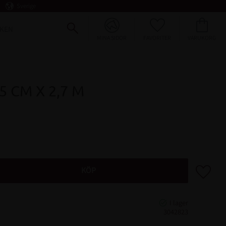
Sverige
FAVORITER
KUNDVAGN
KEN
MINA SIDOR
 CM X 2,7 M
Lägg till 
KÖP
3042823