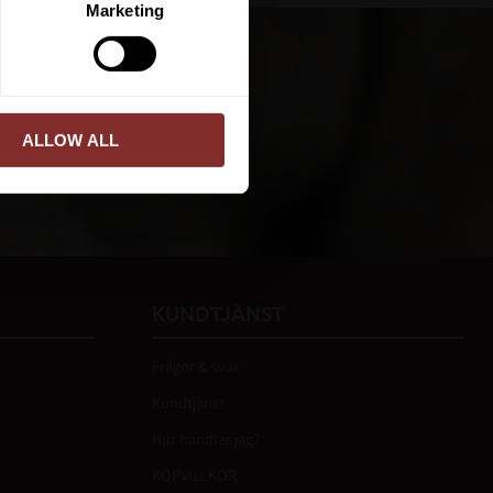
Marketing
ed vår
integritetspolicy
.
PRENUMERERA
ALLOW ALL
KUNDTJÄNST
Frågor & svar
Kundtjänst
Hur handlar jag?
KÖPVILLKOR