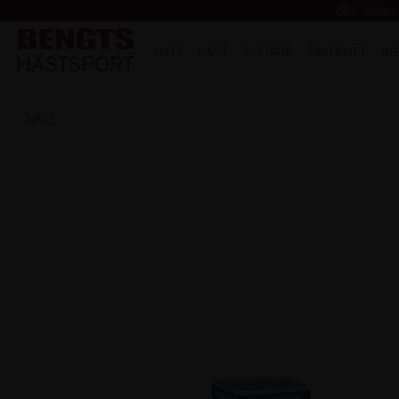
task_alt
2 - 4 dagar
NYTT
HÄST
RYTTARE
SÄKERHET
IN
HÄST