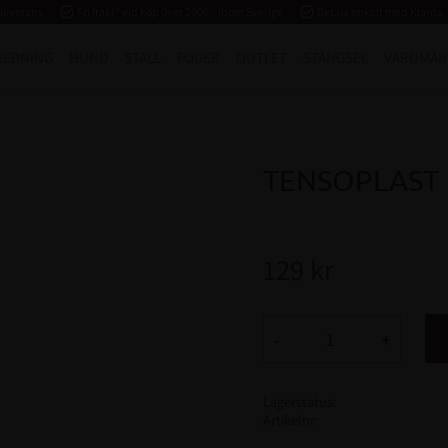
 leverans
task_alt
Fri frakt* vid köp över 2000:- inom Sverige
task_alt
Betala enkelt med Klarna
REDNING
HUND
STALL
FODER
OUTLET
STÄNGSEL
VARUMÄR
TENSOPLAST 5
129
kr
-
+
Lagerstatus
Artikelnr