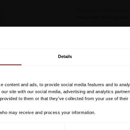
Tensoplast elastisk självhä
rörelse med maximalt stöd.
Väven ger elastiska och upp
ett tryck för de flesta skad
luftgenomsläpplig. Detta m
Vill du ha 10%* raba
även under längre tids beh
beställning?
Details
Lindan skaver ej och efterl
Anmäl dig till vårt nyhetsbrev d
om nyheter, kampanjer och myck
rabattkod som ger dig 10% rabatt
e content and ads, to provide social media features and to analy
*Gäller ej: foder, strö, hinderma
 our site with our social media, advertising and analytics partn
redan nedsatta varor
 provided to them or that they’ve collected from your use of their
ho may receive and process your information.
PRENUMER