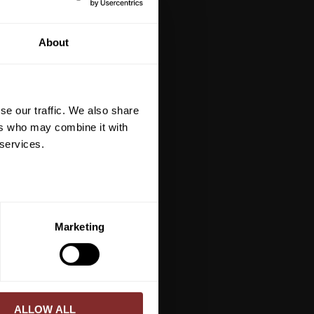
tt på din första
About
är du hålls uppdaterad
et mer så får du en
 på ditt första köp.
se our traffic. We also share
terial, klippmaskiner och
ers who may combine it with
 services.
ERA
Marketing
ed vår
integritetspolicy
.
ALLOW ALL