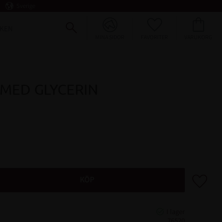
Sverige
FAVORITER
KUNDVAGN
KEN
MINA SIDOR
MED GLYCERIN
Lägg till 
KÖP
76520