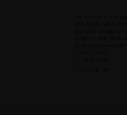
Flytande läderspray med gly
En väldigt lättanvänd och s
användas till vardags hemm
Rengör och vårdar lädret vilk
Spraya direkt på lädret elle
med en ren trasa.
Tillverkad i Sverige.
Förpackning: 500 ml