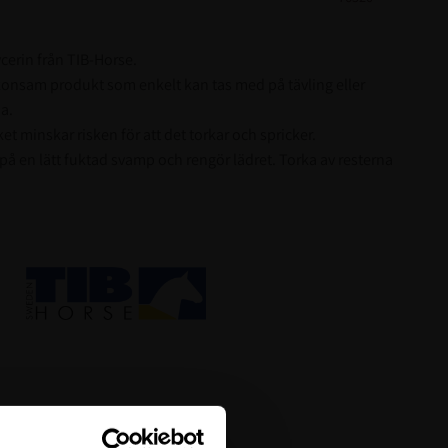
cerin från TIB-Horse.
konsam produkt som enkelt kan tas med på tävling eller
a.
et minskar risken för att det torkar och spricker.
r på en lätt fuktad svamp och rengör lädret. Torka av resterna