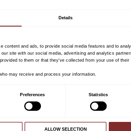
Vill du ha 10%* raba
VI REKOMENDERAR
beställning?
Details
Anmäl dig till vårt nyhetsbrev d
om nyheter, kampanjer och myck
rabattkod som ger dig 10% rabatt
e content and ads, to provide social media features and to analy
*Gäller ej: foder, strö, hinderma
 our site with our social media, advertising and analytics partn
redan nedsatta varor
 provided to them or that they’ve collected from your use of their
ho may receive and process your information.
PRENUMER
Preferences
Statistics
Dina personuppgifter behandlas i enlighet m
LÄDERBALSAM
LÄDERSÅPA
TIB HORSE
TIB HORSE
299
kr
289
kr
ALLOW SELECTION