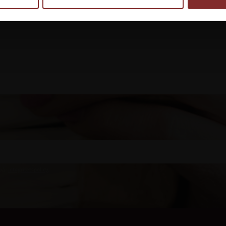
Lägg till i favoriter
 vår
integritetspolicy
.