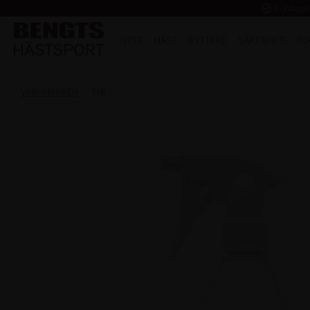
task_alt
2 - 4 dagar
NYTT
HÄST
RYTTARE
SÄKERHET
IN
VARUMÄRKEN
TIB