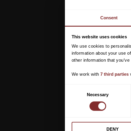
Consent
This website uses cookies
We use cookies to personalis
information about your use of
other information that you’ve
We work with
7 third parties
w
C
Necessary
o
n
s
e
n
DENY
t