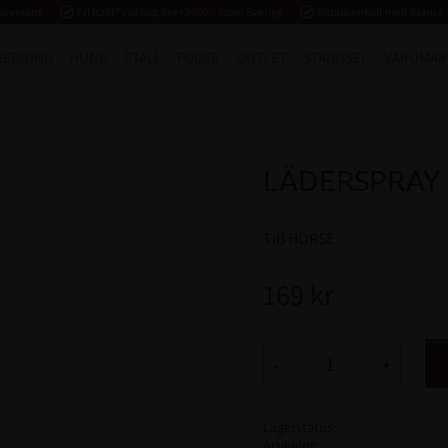
 leverans
task_alt
Fri frakt* vid köp över 2000:- inom Sverige
task_alt
Betala enkelt med Klarna
REDNING
HUND
STALL
FODER
OUTLET
STÄNGSEL
VARUMÄR
LÄDERSPRAY 
TIB HORSE
169
kr
-
+
Lagerstatus
Artikelnr