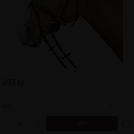
899
kr
Storlek
Lägg ti
KÖP
-
+