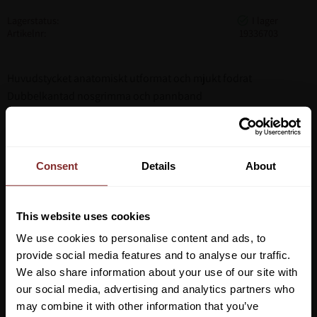
Lagerstatus
Artikelnr
19336703
Huvudstycket anatomiskt utformat och mjukt fodrat
Dubbelkantad nosgrimma och pannband
Kombinerad nosgrimma.
Webbtyglar ingår.
Premiumlädret är vegetabiliskt garvat.
Consent
Details
About
This website uses cookies
We use cookies to personalise content and ads, to
provide social media features and to analyse our traffic.
We also share information about your use of our site with
our social media, advertising and analytics partners who
may combine it with other information that you’ve