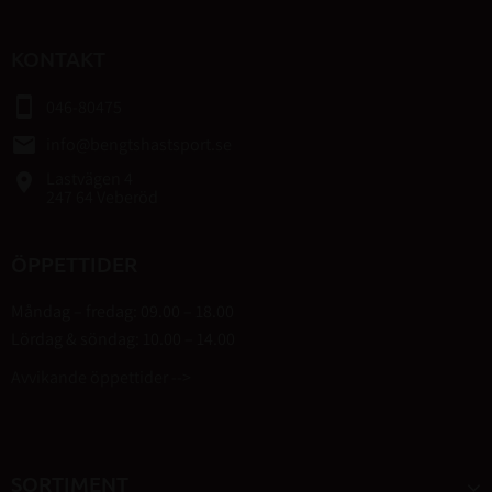
KONTAKT
smartphone
046-80475
email
info@bengtshastsport.se
Lastvägen 4
place
247 64 Veberöd
ÖPPETTIDER
Måndag – fredag: 09.00 – 18.00
Lördag & söndag: 10.00 – 14.00
Avvikande öppettider -->
SORTIMENT