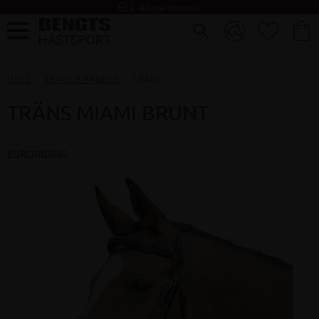
task_alt
2 - 4 dagar leverans
FAVORI
KUND
Meny
HÄST
TRÄNS & KANDAR
TRÄNS
TRÄNS MIAMI BRUNT
EURORIDING