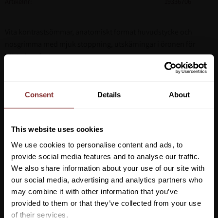
Artikelnr
19336706
Vita kontrastsömmar, anatomiskt format huvudstycke och
nosgrimma med mjuk stoppning, utskärningar i öronen för
bästa komfort.
Kombinerad nosgrimma, webbtyglar med snabbspännen.
Premiumlädret är vegetabiliskt garvat.
Consent
Details
About
This website uses cookies
We use cookies to personalise content and ads, to
provide social media features and to analyse our traffic.
We also share information about your use of our site with
our social media, advertising and analytics partners who
may combine it with other information that you’ve
Vill du ha 10%* rabatt på din
provided to them or that they’ve collected from your use
första beställning?
of their services.