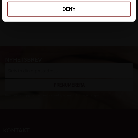
DENY
NYHETSBREV
PRENUMERERA
Dina personuppgifter behandlas i enlighet med vår
integritetspolicy
.
KONTAKT