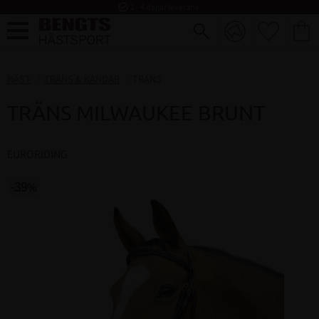
task_alt
2 - 4 dagar leverans
FAVORI
KUND
Meny
HÄST
TRÄNS & KANDAR
TRÄNS
TRÄNS MILWAUKEE BRUNT
EURORIDING
39
%