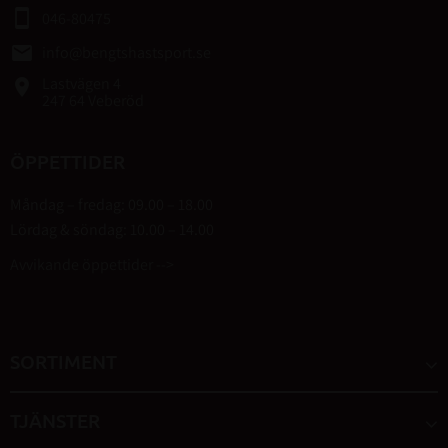
smartphone
046-80475
email
info@bengtshastsport.se
Lastvägen 4
place
247 64 Veberöd
ÖPPETTIDER
Måndag – fredag: 09.00 – 18.00
Lördag & söndag: 10.00 – 14.00
Avvikande öppettider -->
SORTIMENT
TJÄNSTER