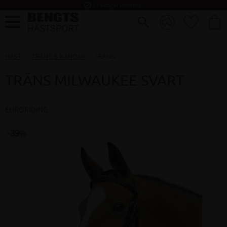
task_alt
2 - 4 dagar leverans
FAVORI
KUND
Meny
HÄST
TRÄNS & KANDAR
TRÄNS
TRÄNS MILWAUKEE SVART
EURORIDING
39
%