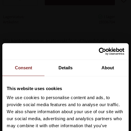
Lagerstatus
Artikelnr
19336704
Vita kontrastsömmar, anatomiskt format huvudstycke och
nosgrimma med mjuk stoppning, utskärningar i öronen för
bästa komfort.
Kombinerad nosgrimma, webbtyglar med snabbspännen.
Consent
Details
About
Premiumlädret är vegetabiliskt garvat.
This website uses cookies
We use cookies to personalise content and ads, to
provide social media features and to analyse our traffic.
We also share information about your use of our site with
our social media, advertising and analytics partners who
may combine it with other information that you’ve