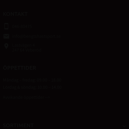
KONTAKT
smartphone
046-80475
email
info@bengtshastsport.se
Lastvägen 4
place
247 64 Veberöd
ÖPPETTIDER
Måndag – fredag: 09.00 – 18.00
Lördag & söndag: 10.00 – 14.00
Avvikande öppettider -->
SORTIMENT