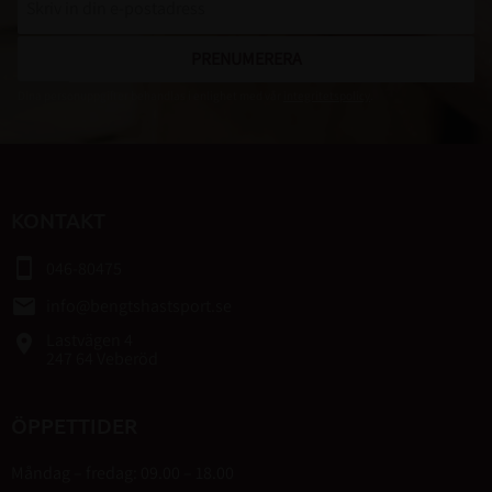
PRENUMERERA
Dina personuppgifter behandlas i enlighet med vår
integritetspolicy
.
KONTAKT
smartphone
046-80475
email
info@bengtshastsport.se
Lastvägen 4
place
247 64 Veberöd
ÖPPETTIDER
Måndag – fredag: 09.00 – 18.00