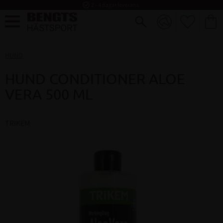
task_alt
2 - 4 dagar leverans
FAVORI
KUND
Meny
HUND
HUND CONDITIONER ALOE
VERA 500 ML
TRIKEM