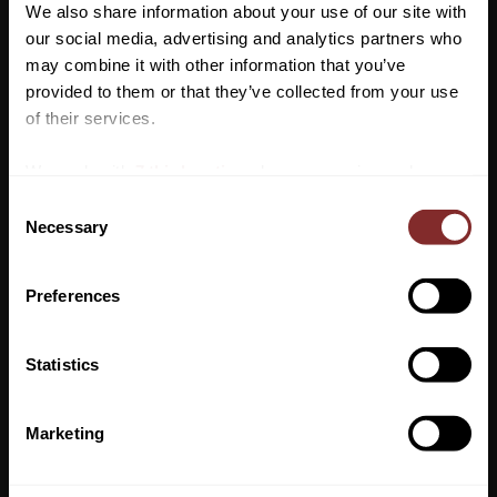
We also share information about your use of our site with
500 ml
our social media, advertising and analytics partners who
may combine it with other information that you’ve
Vill du ha 10%* rabatt på din
provided to them or that they’ve collected from your use
första beställning?
of their services.
Anmäl dig till vårt nyhetsbrev där du hålls uppdaterad
We work with
7 third parties
who may receive and
om nyheter, kampanjer och mycket mer så får du en
process your information.
C
rabattkod som ger dig 10% rabatt på ditt första köp.
Necessary
o
*Gäller ej: foder, strö, hindermaterial, klippmaskiner
n
VI REKOMENDERAR
och redan nedsatta varor
s
Preferences
e
n
t
Statistics
S
PRENUMERERA
e
Marketing
Dina personuppgifter behandlas i enlighet med vår
integritetspolicy
.
l
e