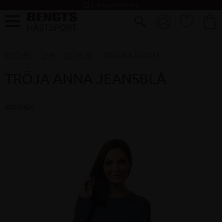
task_alt
2 - 4 dagar leverans
FAVORI
KUND
Meny
RYTTARE
DAM
COUNTRY
TRÖJOR & STICKAT
TRÖJA ANNA JEANSBLÅ
8DESIGN