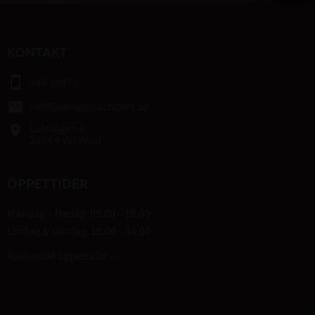
KONTAKT
smartphone
046-80475
email
info@bengtshastsport.se
Lastvägen 4
place
247 64 Veberöd
ÖPPETTIDER
Måndag – fredag: 09.00 – 18.00
Lördag & söndag: 10.00 – 14.00
Avvikande öppettider -->