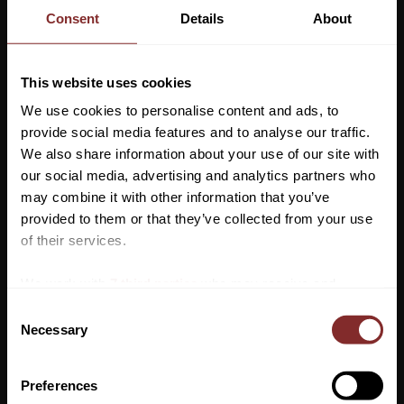
Consent
Details
About
Längd 65, 67
Ärmlängd 44, 45
This website uses cookies
Skötselråd: VÄDRA ELLER TVÄTTA I 30 GRADER?
We use cookies to personalise content and ads, to
Kashmirplagg mår bäst av att vädras och man bör undvika att
provide social media features and to analyse our traffic.
tvätta det för ofta.
We also share information about your use of our site with
När du ska tvätta plagget går det bra både med maskintvätt och
our social media, advertising and analytics partners who
may combine it with other information that you’ve
för hand.
Vill du ha 10%* rabatt på din
provided to them or that they’ve collected from your use
Vid maskintvätt använd alltid fintvätt/ullprogrammet och tvätta
första beställning?
of their services.
det aldrig över 30 grader eller centrifugera det.
Anmäl dig till vårt nyhetsbrev där du hålls uppdaterad
För att skydda plagget så mycket som möjligt är det bäst att
We work with
7 third parties
who may receive and
om nyheter, kampanjer och mycket mer så får du en
process your information.
använda ett speciellt ulltvättmedel eller tvättmedel för fintvätt
C
rabattkod som ger dig 10% rabatt på ditt första köp.
samt tvättpåse. Tänk på att aldrig använda sköljmedel.
Necessary
o
*Gäller ej: foder, strö, hindermaterial, klippmaskiner
n
och redan nedsatta varor
s
Preferences
e