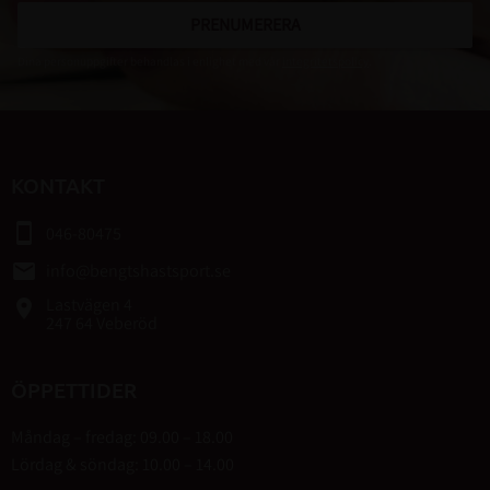
PRENUMERERA
Dina personuppgifter behandlas i enlighet med vår
integritetspolicy
.
KONTAKT
smartphone
046-80475
email
info@bengtshastsport.se
Lastvägen 4
place
247 64 Veberöd
ÖPPETTIDER
Måndag – fredag: 09.00 – 18.00
Lördag & söndag: 10.00 – 14.00