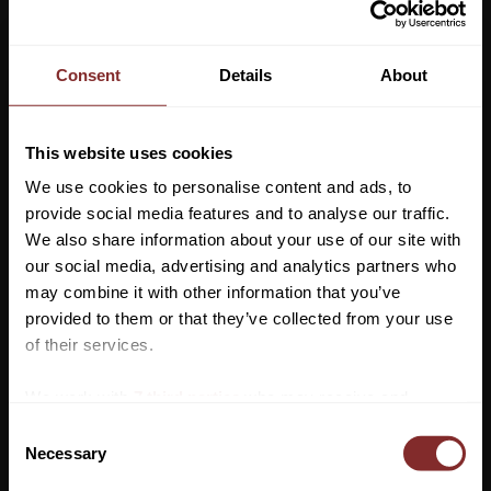
Nedsatt pris:
599
kr
Consent
Details
About
Ordinarie pris:
869
kr
Storlek
This website uses cookies
We use cookies to personalise content and ads, to
provide social media features and to analyse our traffic.
Lägg ti
KÖP
-
+
We also share information about your use of our site with
our social media, advertising and analytics partners who
may combine it with other information that you’ve
Lagerstatus
Vill du ha 10%* rabatt på din
provided to them or that they’ve collected from your use
Artikelnr
3226703
första beställning?
of their services.
Anmäl dig till vårt nyhetsbrev där du hålls uppdaterad
Håll både stilen och värmen i höst med denna otroligt mjuka
We work with
7 third parties
who may receive and
om nyheter, kampanjer och mycket mer så får du en
tröja från Fynch-Hatton.
process your information.
C
rabattkod som ger dig 10% rabatt på ditt första köp.
Necessary
o
Tröjan har en O-ring hals, ribbstickade muddar på ärmar och fåll
*Gäller ej: foder, strö, hindermaterial, klippmaskiner
n
samt en broderad logotyp.