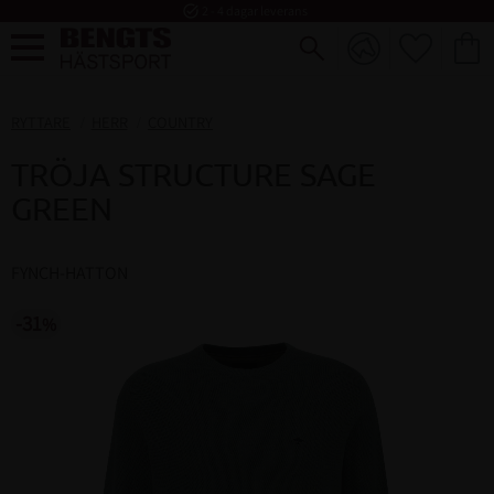
task_alt
2 - 4 dagar leverans
FAVORI
KUND
Meny
RYTTARE
HERR
COUNTRY
TRÖJA STRUCTURE SAGE
GREEN
FYNCH-HATTON
31
%