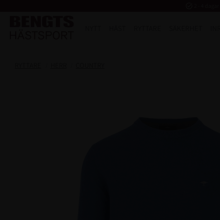
task_alt
2 - 4 dagar
NYTT
HÄST
RYTTARE
SÄKERHET
IN
RYTTARE
HERR
COUNTRY