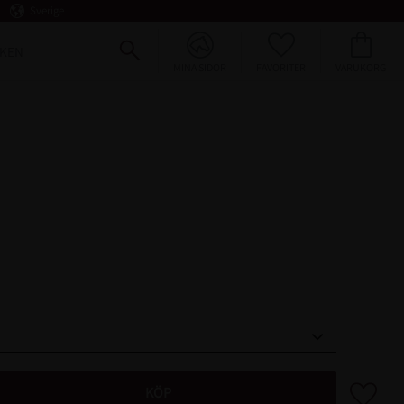
Sverige
FAVORITER
KUNDVAGN
KEN
MINA SIDOR
Lägg till 
KÖP