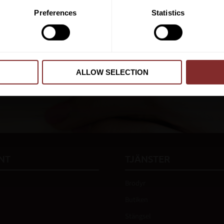
PRENUMER
Preferences
Statistics
Dina personuppgifter behandlas i enlighet m
ALLOW SELECTION
 vår
integritetspolicy
.
NT
TJÄNSTER
Brodyr
Butiken
Stängsel