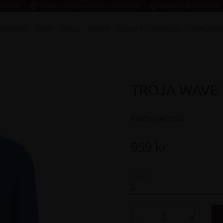
 leverans
task_alt
Fri frakt* vid köp över 2000:- inom Sverige
task_alt
Betala enkelt med Klarna
REDNING
HUND
STALL
FODER
OUTLET
STÄNGSEL
VARUMÄR
TRÖJA WAVE
FYNCH HATTON
959
kr
Storlek
-
+