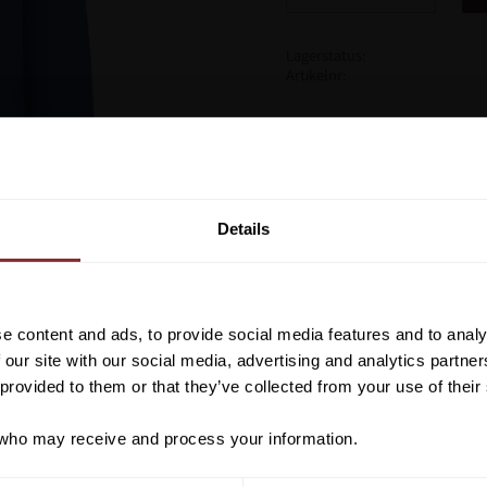
Lagerstatus
Artikelnr
Den stickade tröjan från FY
ren lammull. Den mjuka kval
Vill du ha 10%* raba
erbjuder också en hög nivå
beställning?
färgschemat och O-ringninge
Details
förvandla vilken look som hel
Anmäl dig till vårt nyhetsbrev d
Casual passform
om nyheter, kampanjer och myck
O-hals Långärmad
rabattkod som ger dig 10% rabatt
e content and ads, to provide social media features and to analy
Material: 100% lammull
*Gäller ej: foder, strö, hinderma
 our site with our social media, advertising and analytics partn
redan nedsatta varor
 provided to them or that they’ve collected from your use of their
ho may receive and process your information.