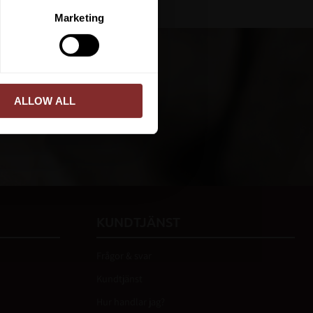
ERA
Marketing
ed vår
integritetspolicy
.
ALLOW ALL
PRENUMERERA
KUNDTJÄNST
Frågor & svar
Kundtjänst
Hur handlar jag?