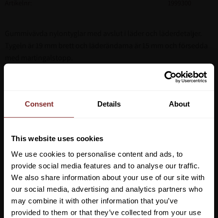
Artikelnr
1999300
Gummivävda nylontyglar med avslut i läder och läderdetaljer.
Tygeln är 19 mm brett och läderändarna är 15 mm och försedda
med martingalstopp.
Vegetabiliskt garvade
Storlek: Full
Consent
Details
About
This website uses cookies
We use cookies to personalise content and ads, to
provide social media features and to analyse our traffic.
We also share information about your use of our site with
our social media, advertising and analytics partners who
may combine it with other information that you’ve
Vill du ha 10%* rabatt på din
provided to them or that they’ve collected from your use