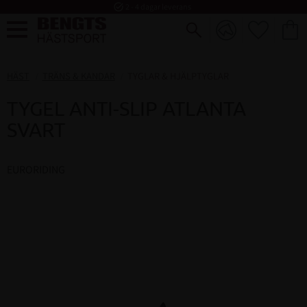
task_alt
2 - 4 dagar leverans
FAVORI
KUND
Meny
HÄST
TRÄNS & KANDAR
TYGLAR & HJÄLPTYGLAR
TYGEL ANTI-SLIP ATLANTA
SVART
EURORIDING