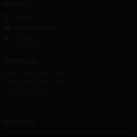
KONTAKT
smartphone
046-80475
email
info@bengtshastsport.se
Lastvägen 4
place
247 64 Veberöd
ÖPPETTIDER
Måndag – fredag: 09.00 – 18.00
Lördag & söndag: 10.00 – 14.00
Avvikande öppettider -->
SORTIMENT