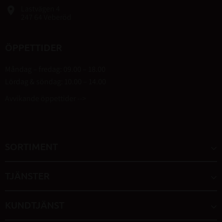
Lastvägen 4
place
247 64 Veberöd
ÖPPETTIDER
Måndag – fredag: 09.00 – 18.00
Lördag & söndag: 10.00 – 14.00
Avvikande öppettider -->
SORTIMENT
TJÄNSTER
KUNDTJÄNST