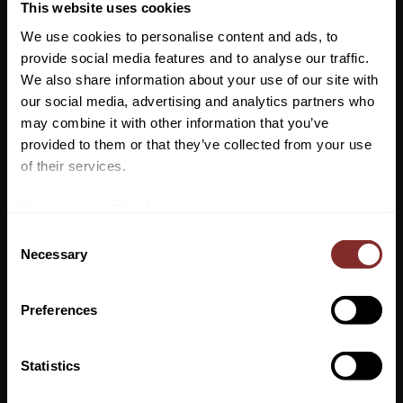
This website uses cookies
We use cookies to personalise content and ads, to
Lagerstatus
provide social media features and to analyse our traffic.
Artikelnr
838731
We also share information about your use of our site with
our social media, advertising and analytics partners who
may combine it with other information that you’ve
Lätt åtsittande väst med ståkrage. Mjuk teddyfleece inuti.
Vill du ha 10%* rabatt på din
provided to them or that they’ve collected from your use
Glänsande silvrig 2-vägs dragkedja framtill med Cavallo
första beställning?
of their services.
smyckeshänge. Två framfickor dolda i framsömmen.
Blixtlåsfickor med Cavallo stigbygelhänge. Elastisk logotejp vid
Anmäl dig till vårt nyhetsbrev där du hålls uppdaterad
We work with
7 third parties
who may receive and
hålen för armarna. Något rundad förlängd fåll baktill.
om nyheter, kampanjer och mycket mer så får du en
process your information.
C
Material: 60% Polyamid, 40% Elastan
rabattkod som ger dig 10% rabatt på ditt första köp.
Necessary
o
*Gäller ej: foder, strö, hindermaterial, klippmaskiner
n
och redan nedsatta varor
s
Preferences
e
n
t
Statistics
S
PRENUMERERA