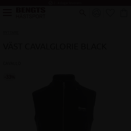
task_alt
2 - 4 dagar leverans
FAVORI
KUND
Meny
RYTTARE
VÄST CAVALGLORIE BLACK
CAVALLO
33
%