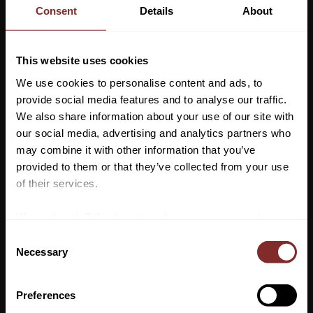
den otroligt mjuk och skön att bära samtidigt som den värmer
Consent
Details
About
och andas bra.
Finstickad tröja
This website uses cookies
Mjukt och skönt material
We use cookies to personalise content and ads, to
Följsam
provide social media features and to analyse our traffic.
Snyggt mönster
We also share information about your use of our site with
Hög procent ull
our social media, advertising and analytics partners who
Cashmere
may combine it with other information that you’ve
Vill du ha 10%* rabatt på din
provided to them or that they’ve collected from your use
Material: 40% Ull, 30% Viscose, 20% Nylon, 10% Cashmere
första beställning?
of their services.
Anmäl dig till vårt nyhetsbrev där du hålls uppdaterad
We work with
7 third parties
who may receive and
om nyheter, kampanjer och mycket mer så får du en
process your information.
C
rabattkod som ger dig 10% rabatt på ditt första köp.
Necessary
o
*Gäller ej: foder, strö, hindermaterial, klippmaskiner
n
och redan nedsatta varor
s
Preferences
e