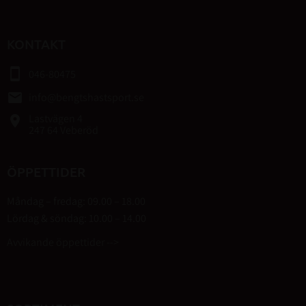
KONTAKT
smartphone
046-80475
email
info@bengtshastsport.se
Lastvägen 4
place
247 64 Veberöd
ÖPPETTIDER
Måndag – fredag: 09.00 – 18.00
Lördag & söndag: 10.00 – 14.00
Avvikande öppettider -->