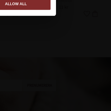
VETPROVIDE
ALLOW ALL
11
kr
Lägg till i favoriter
Lägg till i favor
PRENUMERERA