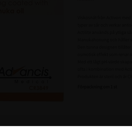
Viskosnät från Activon me
typer av sår och verkar anti
Actilite används på ytliga så
Manukahonung och håller sår
Den tunna designen tillåter
osmotisk effekt som renar 
Med ett lågt pH-värde skapas
ofta i kombination med Acti
Produkten är steril och är C
Förpackning om 1 st