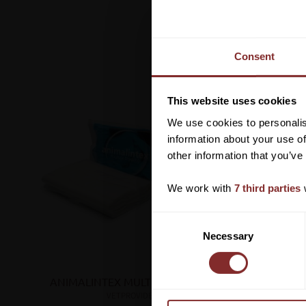
Consent
This website uses cookies
We use cookies to personalis
information about your use of
other information that you’ve
We work with
7 third parties
w
C
Necessary
o
n
s
ANIMALINTEX MULTIKOMPRESS
FÖRBAN
e
VETPROVIDE
n