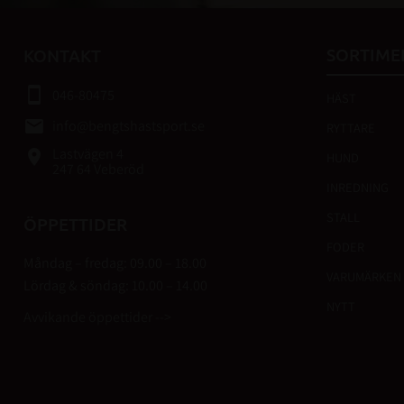
SORTIME
KONTAKT
smartphone
046-80475
HÄST
email
info@bengtshastsport.se
RYTTARE
Lastvägen 4
place
HUND
247 64 Veberöd
INREDNING
STALL
ÖPPETTIDER
FODER
Måndag – fredag: 09.00 – 18.00
VARUMÄRKEN
Lördag & söndag: 10.00 – 14.00
NYTT
Avvikande öppettider -->