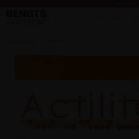
task_alt
2 - 4 dagar
NYTT
HÄST
RYTTARE
SÄKERHET
IN
VARUMÄRKEN
VETPROVIDE