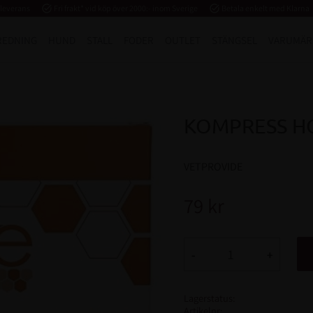
 leverans
task_alt
Fri frakt* vid köp över 2000:- inom Sverige
task_alt
Betala enkelt med Klarna
REDNING
HUND
STALL
FODER
OUTLET
STÄNGSEL
VARUMÄR
KOMPRESS HO
VETPROVIDE
79
kr
-
+
Lagerstatus
Artikelnr