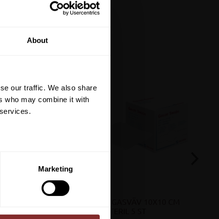
tt på din första
About
är du hålls uppdaterad
et mer så får du en
 på ditt första köp.
se our traffic. We also share
terial, klippmaskiner och
ers who may combine it with
 services.
ERA
Marketing
ed vår
integritetspolicy
.
KG
KOMPRESS GASVÄV 10X10 CM 
STERIL 5 ST