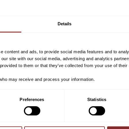
Vill du ha 10%* raba
VI REKOMENDERAR
beställning?
Details
Anmäl dig till vårt nyhetsbrev d
om nyheter, kampanjer och myck
rabattkod som ger dig 10% rabatt
e content and ads, to provide social media features and to analy
*Gäller ej: foder, strö, hinderma
 our site with our social media, advertising and analytics partn
redan nedsatta varor
 provided to them or that they’ve collected from your use of their
ho may receive and process your information.
PRENUMER
Preferences
Statistics
Dina personuppgifter behandlas i enlighet m
D STERIL 10X10CM 1 ST
BOMULL 30 CM 1 
VETPROVIDE
VETPROVIDE