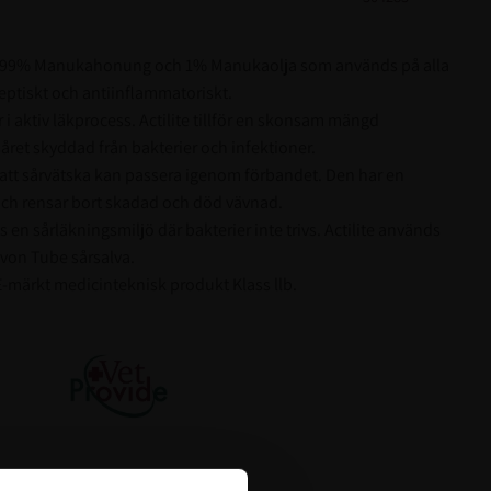
d 99% Manukahonung och 1% Manukaolja som används på alla
septiskt och antiinflammatoriskt.
r i aktiv läkprocess. Actilite tillför en skonsam mängd
et skyddad från bakterier och infektioner.
 att sårvätska kan passera igenom förbandet. Den har en
och rensar bort skadad och död vävnad.
 en sårläkningsmiljö där bakterier inte trivs. Actilite används
von Tube sårsalva.
E-märkt medicinteknisk produkt Klass llb.