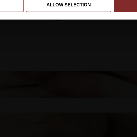
ALLOW SELECTION
89
kr
179
kr
Lägg till i favoriter
 vår
integritetspolicy
.