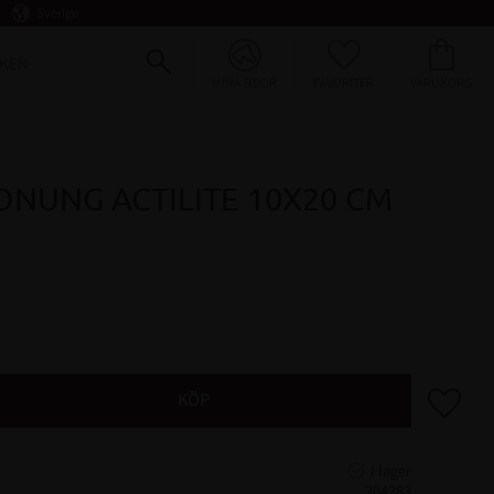
Sverige
FAVORITER
KUNDVAGN
KEN
MINA SIDOR
NUNG ACTILITE 10X20 CM
Lägg till 
KÖP
304283