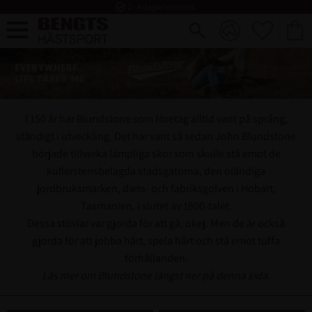
task_alt
2 - 4 dagar leverans
FAVORI
KUND
Meny
I 150 år har Blundstone som företag alltid varit på språng,
ständigt i utveckling. Det har varit så sedan John Blundstone
började tillverka lämpliga skor som skulle stå emot de
kullerstensbelagda stadsgatorna, den oländiga
jordbruksmarken, dans- och fabriksgolven i Hobart,
Tasmanien, i slutet av 1800-talet.
Dessa stövlar var gjorda för att gå, okej. Men de är också
gjorda för att jobba hårt, spela hårt och stå emot tuffa
förhållanden.
Läs mer om Blundstone längst ner på denna sida.