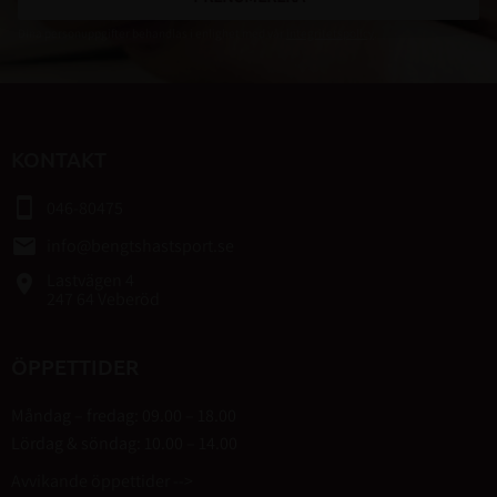
Dina personuppgifter behandlas i enlighet med vår
integritetspolicy
.
KONTAKT
smartphone
046-80475
email
info@bengtshastsport.se
Lastvägen 4
place
247 64 Veberöd
ÖPPETTIDER
Måndag – fredag: 09.00 – 18.00
Lördag & söndag: 10.00 – 14.00
Avvikande öppettider -->