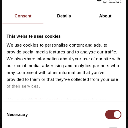
Consent
Details
About
This website uses cookies
We use cookies to personalise content and ads, to
provide social media features and to analyse our traffic.
We also share information about your use of our site with
SKO BLUNDSTONE 192 
our social media, advertising and analytics partners who
BRUN
BLUNDSTONE
may combine it with other information that you’ve
Vill du ha 10%* rabatt på din
2 350
kr
provided to them or that they’ve collected from your use
första beställning?
of their services.
Lägg till i favoriter
Anmäl dig till vårt nyhetsbrev där du hålls uppdaterad
We work with
7 third parties
who may receive and
om nyheter, kampanjer och mycket mer så får du en
process your information.
C
I 150 år har Blundstone som företag alltid varit på språng, ständigt i
rabattkod som ger dig 10% rabatt på ditt första köp.
Necessary
o
utveckling. Det har varit så sedan John Blundstone började tillverka
*Gäller ej: foder, strö, hindermaterial, klippmaskiner
n
lämpliga skor som skulle stå emot de kullerstensbelagda