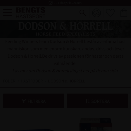
task_alt
2 - 4 dagar leverans
FAVORI
KUND
Meny
Feeding WinnersTeam Dodson & Horrell består av erfarna häst
människor ,som med enorm kunskap, andas, drivs och lever
Dodson & Horrell.De drivs av passionen för hästar och deras
välmående.
Läs mer om Dodson & Horrell längst ner på denna sida.
FODER
HÄSTFODER
DODSON & HORRELL
FILTRERA
SORTERA