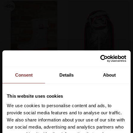
45
%
GUMMISTÖVLAR PRINTED 
SCHAL LOUISE BLUPHEAS
JUNIOR PINK UNICORN
JOULES
Consent
Details
About
JOULES
199
kr
359
kr
599
kr
This website uses cookies
We use cookies to personalise content and ads, to
Lägg till i favoriter
Lägg till 
provide social media features and to analyse our traffic.
We also share information about your use of our site with
Joules är ett brittiskt företag som grundades av Tom Joules och
our social media, advertising and analytics partners who