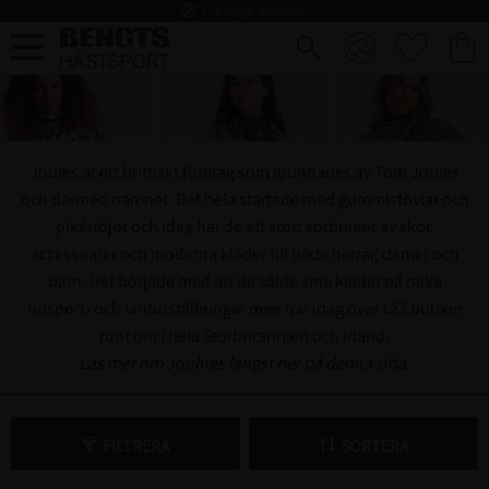
task_alt
2 - 4 dagar leverans
FAVORI
KUND
Meny
Joules är ett brittiskt företag som grundades av Tom Joules
och därmed namnet. Det hela startade med gummistövlar och
pikétröjor och idag har de ett stort sortiment av skor,
accessoarer och moderna kläder till både herrar, damer och
barn. Det började med att de sålde sina kläder på olika
ridsport- och lantutställningar men har idag över 123 butiker
runt om i hela Storbritannien och Irland.
Läs mer om Joulnes längst ner på denna sida.
FILTRERA
SORTERA