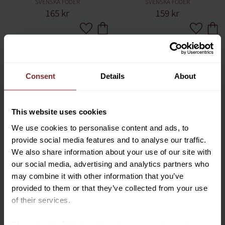
SVENSKA FODER
SVENSKA FODER
165
kr
159
kr
Lägg till i favoriter
Lägg till 
Consent
Details
About
This website uses cookies
We use cookies to personalise content and ads, to
provide social media features and to analyse our traffic.
We also share information about your use of our site with
our social media, advertising and analytics partners who
LINFRÖ 5 KG
LINFRÖKAKA 25 KG
may combine it with other information that you’ve
FRANK'S ZOOFOR
BOSTÄLL
Vill du ha 10%* rabatt på din
168
kr
494
kr
provided to them or that they’ve collected from your use
första beställning?
of their services.
Lägg till i favoriter
Lägg till 
Anmäl dig till vårt nyhetsbrev där du hålls uppdaterad
We work with
7 third parties
who may receive and