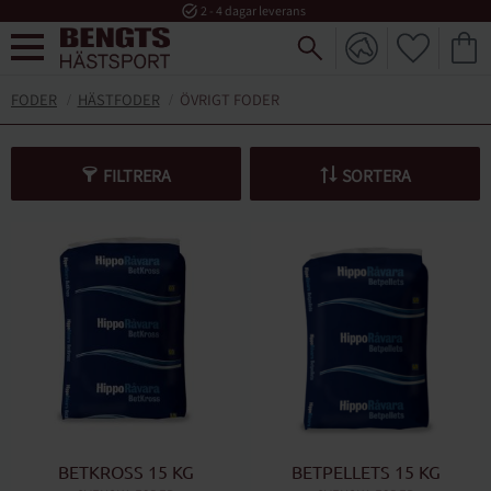
task_alt
2 - 4 dagar leverans
FAVORI
KUND
Meny
FODER
HÄSTFODER
ÖVRIGT FODER
FILTRERA
SORTERA
BETKROSS 15 KG
BETPELLETS 15 KG