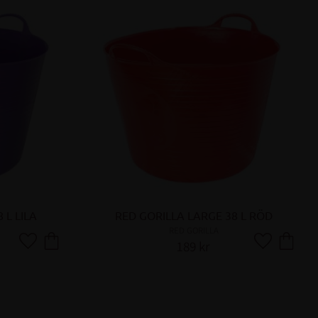
 L LILA
RED GORILLA LARGE 38 L RÖD
RED GORILLA
189
kr
Lägg till i favoriter
Lägg till i fa