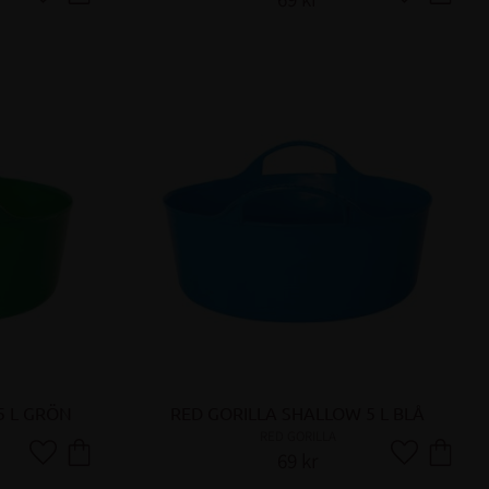
Lägg till i favoriter
Lägg till i fa
5 L GRÖN
RED GORILLA SHALLOW 5 L BLÅ
RED GORILLA
69
kr
Lägg till i favoriter
Lägg till i fa