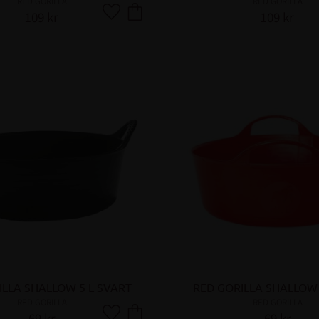
RED GORILLA
RED GORILLA
109
kr
109
kr
Lägg till i favoriter
ILLA SHALLOW 5 L SVART
RED GORILLA SHALLOW 
RED GORILLA
RED GORILLA
69
kr
69
kr