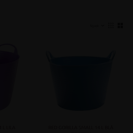
Välj sortering
Välj 
 L LILA
RED GORILLA SMALL 14 L BLÅ