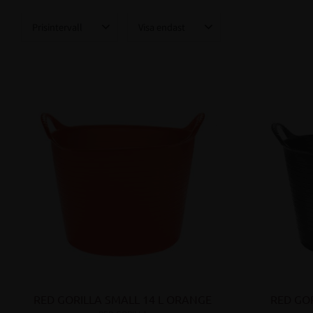
Prisintervall
Visa endast
69
289
Finns i lager
14
RED GORILLA SMALL 14 L ORANGE
RED GOR