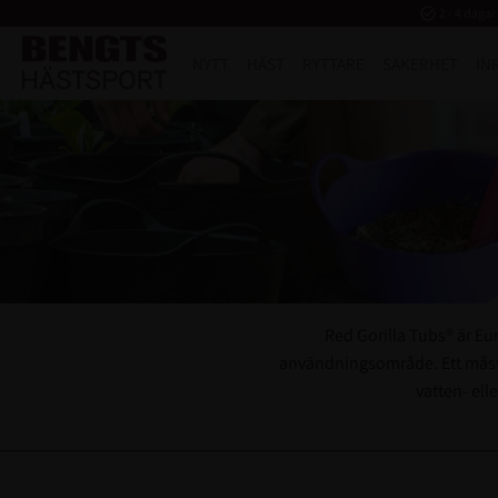
task_alt
2 - 4 dagar
NYTT
HÄST
RYTTARE
SÄKERHET
IN
Red Gorilla Tubs® är Eu
användningsområde. Ett måste i
vatten- ell