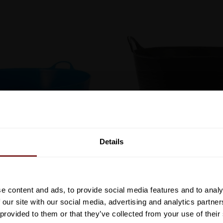
Vill du ha 10%* raba
beställning?
Details
Anmäl dig till vårt nyhetsbrev d
om nyheter, kampanjer och myck
ILLA SHALLOW 35 L BLÅ
RED GORILLA MEDIUM 26
rabattkod som ger dig 10% rabatt
RED GORILLA
RED GORILLA
e content and ads, to provide social media features and to analy
289
kr
169
kr
Lägg till i favoriter
*Gäller ej: foder, strö, hinderma
 our site with our social media, advertising and analytics partn
redan nedsatta varor
 provided to them or that they’ve collected from your use of their