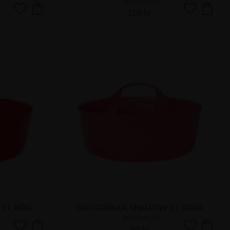
RED GORILLA
109
kr
Lägg till i favoriter
Lägg till i fa
5 L RÖD
RED GORILLA SHALLOW 5 L ROSA
RED GORILLA
69
kr