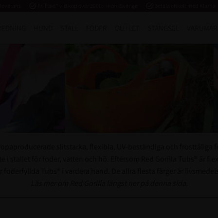
 leverans
task_alt
Fri frakt* vid köp över 2000:- inom Sverige
task_alt
Betala enkelt med Klarna
REDNING
HUND
STALL
FODER
OUTLET
STÄNGSEL
VARUMÄR
ropaproducerade slitstarka, flexibla, UV-beständiga och frosttåliga f
 stallet för foder, vatten och hö. Eftersom Red Gorilla Tubs® är fle
er foderfyllda Tubs® i vardera hand. De allra flesta färger är livsmed
Läs mer om Red Gorilla längst ner på denna sida.