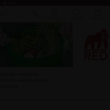
Sverige
FAVORITER
KUNDVAGN
KEN
MINA SIDOR
oderbaljor med ett brett
xibla bär du enkelt med dig två
elsgodkända.