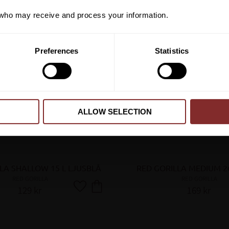
ho may receive and process your information.
PRENUMER
Preferences
Statistics
Dina personuppgifter behandlas i enlighet m
ALLOW SELECTION
LA SHALLOW 15 L LJUSBLÅ
RED GORILLA MEDIUM 2
RED GORILLA
RED GORILLA
129
kr
169
kr
Lägg till i favoriter