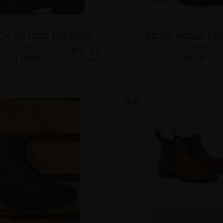
 IV ZIP STEEL TOE BLACK
RIDSKO ARIELLE 2.0
ARIAT
HORSELIFE
1 999
kr
999
kr
Lägg till i favoriter
41
%