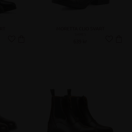
ART
MORETTA CLIO SVART
SHIRES
639
kr
Lägg till i favoriter
Lägg till i fa