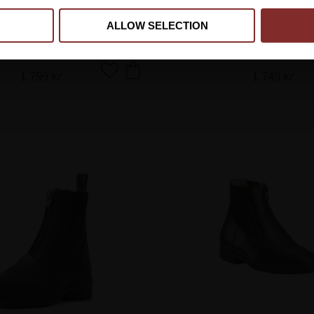
ALLOW SELECTION
IDE II H2O DARK BROWN
TREADFAST CHELSA 
ARIAT
ARIAT
1 799
kr
1 749
kr
Lägg till i favoriter