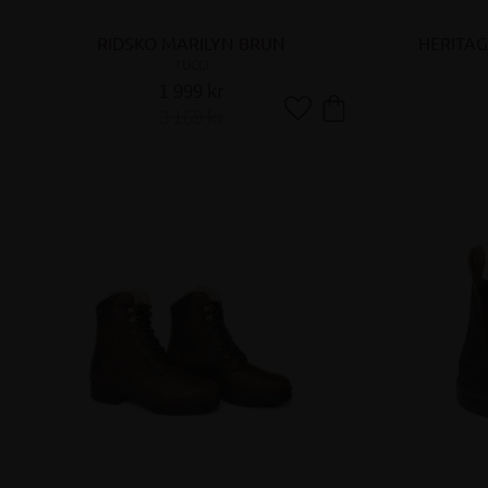
RIDSKO MARILYN BRUN
HERITAG
TUCCI
1 999
kr
3 169
kr
Lägg till i favoriter