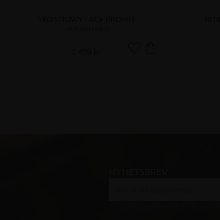
SKO SNOWY LACE BROWN
BLU
MOUNTAIN HORSE
1 499
kr
Lägg till i favoriter
NYHETSBREV
Dina personuppgifter behandlas i enlighet med