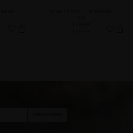
2 BRUN
KESWICK STEEL TOE BROWN
ARIAT
1 299
kr
1 899
kr
Lägg till i favoriter
Lägg till i fa
PRENUMERERA