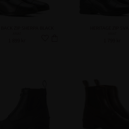
 BACK ZIP SHERPA BLACK
HERITAGE ZIP SV
ARIAT
ARIAT
1 899
kr
1 799
kr
Lägg till i favoriter