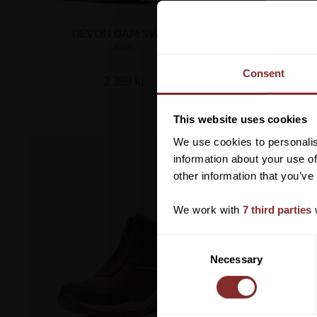
DEVON DAM SVART
RID
ARIAT
Consent
2 399
kr
Lägg till i favoriter
This website uses cookies
We use cookies to personalis
information about your use of
other information that you’ve
We work with
7 third parties
w
C
Necessary
o
n
s
e