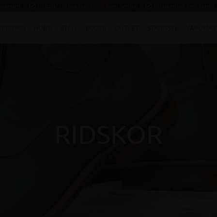
 leverans
task_alt
Fri frakt* vid köp över 2000:- inom Sverige
task_alt
Betala enkelt med Klarna
REDNING
HUND
STALL
FODER
OUTLET
STÄNGSEL
VARUMÄR
RIDSKOR