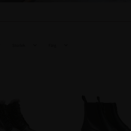
Storlek
Färg
47
2
Brun
1
32
1
34
1
36
4
Visa fler