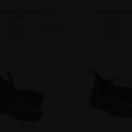
E IV H2O INSULATED ZIP 
SKOR Z2 BROW
SVART
PARLANTI
ARIAT
2 129
kr
2 875
kr
Lägg till i favoriter