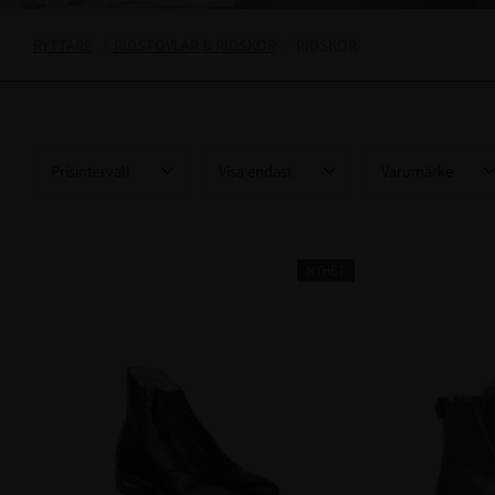
RYTTARE
RIDSTÖVLAR & RIDSKOR
RIDSKOR
Prisintervall
Visa endast
Varumärke
399
3 279
Finns i lager
24
Ariat
1
Parlanti
1
NYHET