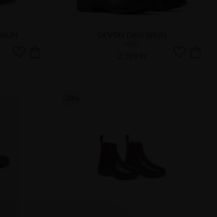
 BRUN
DEVON DAM BRUN
ARIAT
2 399
kr
Lägg till i favoriter
Lägg till i fa
33
%