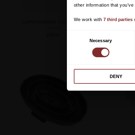
other information that you’ve
We work with
7 third parties
w
GUMMISKRAPA FLEXI NAVY
RYKTSKRA
LEMIEUX
199
kr
C
Lägg till i favoriter
Necessary
o
n
s
e
n
DENY
t
S
e
l
e
c
t
i
o