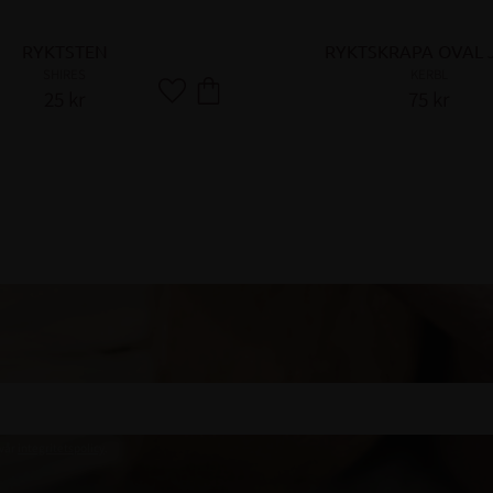
RYKTSTEN
RYKTSKRAPA OVAL 
SHIRES
KERBL
25
kr
75
kr
Lägg till i favoriter
 vår
integritetspolicy
.