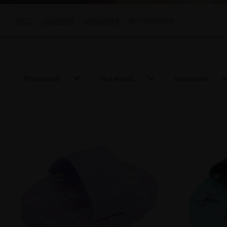
HÄST
HÄSTVÅRD
RYKTSAKER
RYKTSKRAPOR
Prisintervall
Visa endast
Varumärke
25
199
Finns i lager
10
Euroriding
1
Horse Guard
1