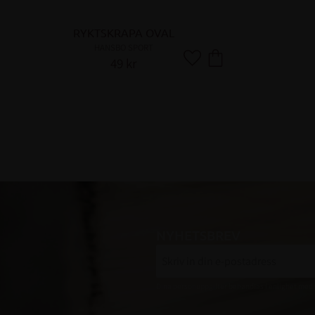
n
RYKTSKRAPA OVAL
HANSBO SPORT
49
kr
Lägg till i favoriter
NYHETSBREV
Dina personuppgifter behandlas i enlighet med