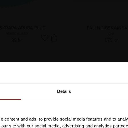
SKRAPA ARUBA BLUE
FÄLLNINGSKAM SV
HORSE GUARD
QHP
39
kr
175
kr
Lägg till i favoriter
Vill du ha 10%* raba
beställning?
Details
Anmäl dig till vårt nyhetsbrev d
om nyheter, kampanjer och myck
rabattkod som ger dig 10% rabatt
e content and ads, to provide social media features and to analy
*Gäller ej: foder, strö, hinderma
 our site with our social media, advertising and analytics partn