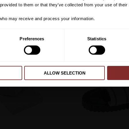
redan nedsatta varor
 provided to them or that they’ve collected from your use of their
ho may receive and process your information.
PA DER GUTE HAAS PLAST
RYKTSKRAPA FRUIT
EQUIPAGE
49
kr
39
kr
PRENUMER
Lägg till i favoriter
Preferences
Statistics
Dina personuppgifter behandlas i enlighet m
ALLOW SELECTION