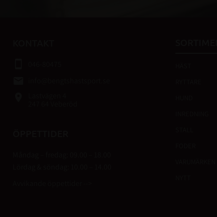
SORTIME
KONTAKT
smartphone
046-80475
HÄST
email
info@bengtshastsport.se
RYTTARE
Lastvägen 4
place
HUND
247 64 Veberöd
INREDNING
STALL
ÖPPETTIDER
FODER
Måndag – fredag: 09.00 – 18.00
VARUMÄRKEN
Lördag & söndag: 10.00 – 14.00
NYTT
Avvikande öppettider -->